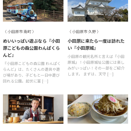
〈 小田原市 南町 〉
〈 小田原市 久野 〉
めいいっぱい遊ぶなら『小田
小田原に来たら一度は訪れた
原こどもの森公園わんぱくら
い『小田原城』
んど』
小田原の観光名所と言えば『小田
原城』！小田原城址公園には楽し
『小田原こどもの森公園 わんぱく
みがいっぱい！その一部をご紹介
らんど』は、たくさんの遊具や遊
します。 まずは、天守 […]
び場があり、子どもと一日中遊び
回れる公園。起伏に富 […]