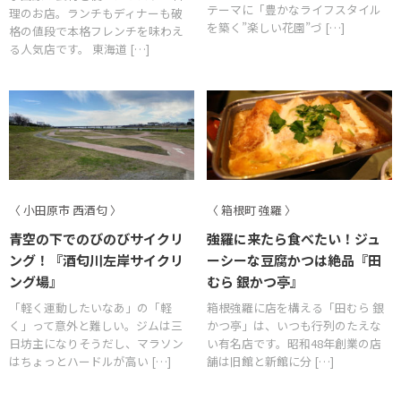
テーマに「豊かなライフスタイル
理のお店。ランチもディナーも破
を築く”楽しい花園”づ […]
格の値段で本格フレンチを味わえ
る人気店です。 東海道 […]
〈 小田原市 西酒匂 〉
〈 箱根町 強羅 〉
青空の下でのびのびサイクリ
強羅に来たら食べたい！ジュ
ング！『酒匂川左岸サイクリ
ーシーな豆腐かつは絶品『田
ング場』
むら 銀かつ亭』
「軽く運動したいなあ」の「軽
箱根強羅に店を構える「田むら 銀
く」って意外と難しい。ジムは三
かつ亭」は、いつも行列のたえな
日坊主になりそうだし、マラソン
い有名店です。昭和48年創業の店
はちょっとハードルが高い […]
舗は旧館と新館に分 […]