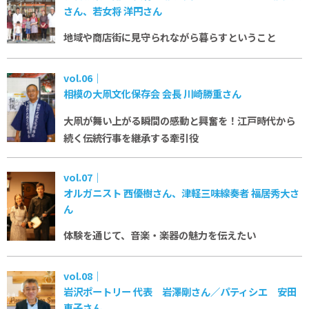
さん、若女将 洋円さん
地域や商店街に見守られながら暮らすということ
vol.06｜
相模の大凧文化保存会 会長 川崎勝重さん
大凧が舞い上がる瞬間の感動と興奮を！
江戸時代から
続く伝統行事を継承する牽引役
vol.07｜
オルガニスト 西優樹さん、津軽三味線奏者 福居秀大さ
ん
体験を通じて、音楽・楽器の魅力を伝えたい
vol.08｜
岩沢ポートリー 代表 岩澤剛さん／パティシエ 安田
恵子さん