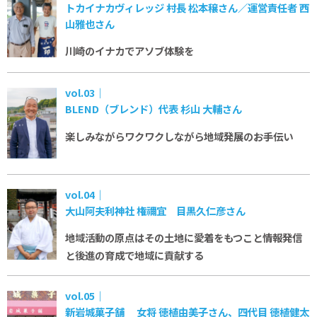
トカイナカヴィレッジ 村長 松本穣さん／運営責任者 西
山雅也さん
川崎のイナカで
アソブ体験を
vol.03｜
BLEND（ブレンド）代表 杉山 大輔さん
楽しみながらワクワクしながら
地域発展のお手伝い
vol.04｜
大山阿夫利神社 権禰宜 目黒久仁彦さん
地域活動の原点はその土地に愛着をもつこと
情報発信
と後進の育成で地域に貢献する
vol.05｜
新岩城菓子舗 女将 徳植由美子さん、四代目 徳植健太