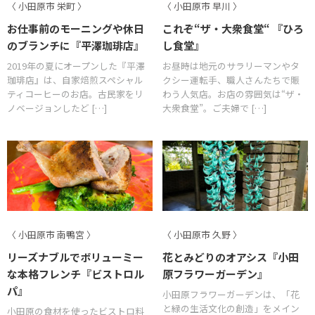
〈 小田原市 栄町 〉
〈 小田原市 早川 〉
お仕事前のモーニングや休日
これぞ“ザ・大衆食堂“ 『ひろ
のブランチに『平澤珈琲店』
し食堂』
2019年の夏にオープンした『平澤
お昼時は地元のサラリーマンやタ
珈琲店』は、自家焙煎スペシャル
クシー運転手、職人さんたちで賑
ティコーヒーのお店。古民家をリ
わう人気店。お店の雰囲気は“ザ・
ノベージョンしたど […]
大衆食堂”。ご夫婦で […]
〈 小田原市 南鴨宮 〉
〈 小田原市 久野 〉
リーズナブルでボリューミー
花とみどりのオアシス『小田
な本格フレンチ『ビストロル
原フラワーガーデン』
パ』
小田原フラワーガーデンは、「花
と緑の生活文化の創造」をメイン
小田原の食材を使ったビストロ料