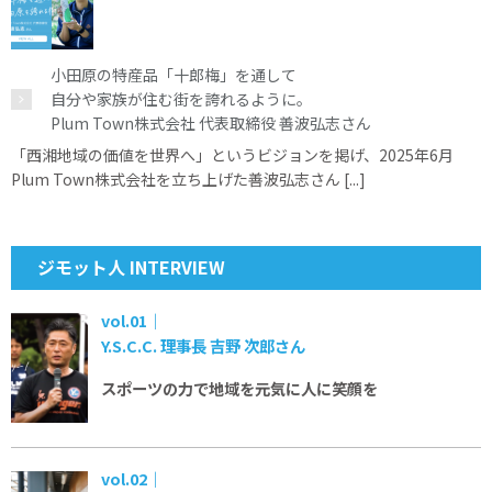
小田原の特産品「十郎梅」を通して
自分や家族が住む街を誇れるように。
Plum Town株式会社 代表取締役 善波弘志さん
「西湘地域の価値を世界へ」というビジョンを掲げ、2025年6月
Plum Town株式会社を立ち上げた善波弘志さん [...]
ジモット人 INTERVIEW
vol.01｜
Y.S.C.C. 理事長 吉野 次郎さん
スポーツの力で
地域を元気に
人に笑顔を
vol.02｜