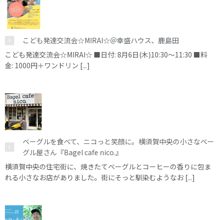
こども発達交流会☆MIRAI☆＠幸盛ハウス、鹿島田
こども発達交流会☆MIRAI☆ ■日付: 8月6日(木)10:30～11:30 ■料
金: 1000円＋ワンドリン [...]
ベーグルを食べて、ニコっと笑顔に。横須賀中央の小さなベー
グル屋さん『Bagel cafe nico.』
横須賀中央の住宅街に、焼きたてベーグルとコーヒーの香りに包ま
れる小さなお店がありました。街にそっと馴染むようなお [...]