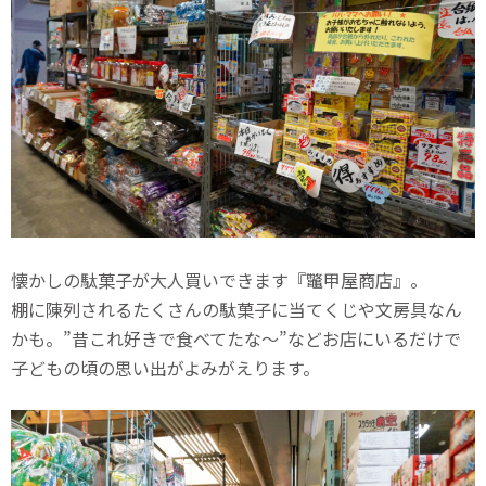
懐かしの駄菓子が大人買いできます『鼈甲屋商店』。
棚に陳列されるたくさんの駄菓子に当てくじや文房具なん
かも。”昔これ好きで食べてたな〜”などお店にいるだけで
子どもの頃の思い出がよみがえります。