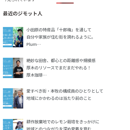
最近のジモット人
小田原の特産品「十郎梅」を通して
自分や家族が住む街を誇れるように。
Plum…
絶妙な田舎、都心との距離感や規模感
厚木のリソースでまだまだやれる！
厚木珈琲…
愛すべき街・本牧の構成員のひとりとして
地域にかかわるのは当たり前のこと
耕作放棄地でのレモン栽培をきっかけに
地域とのつながりを深め愛着を育む