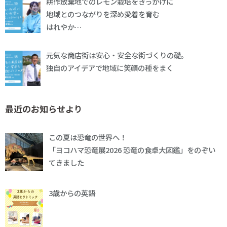
耕作放棄地でのレモン栽培をきっかけに
地域とのつながりを深め愛着を育む
はれやか…
元気な商店街は安心・安全な街づくりの礎。
独自のアイデアで地域に笑顔の種をまく
最近のお知らせより
この夏は恐竜の世界へ！
「ヨコハマ恐竜展2026 恐竜の食卓大図鑑」をのぞい
てきました
3歳からの英語