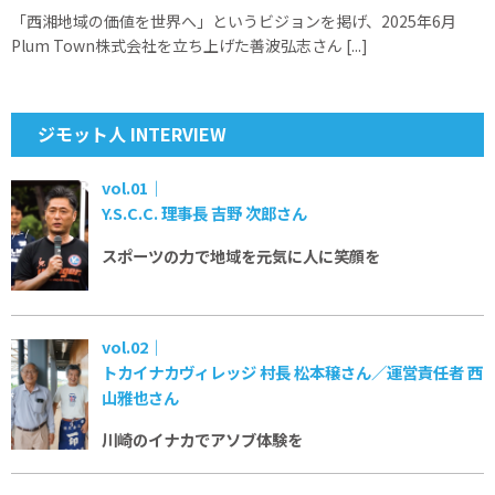
「西湘地域の価値を世界へ」というビジョンを掲げ、2025年6月
Plum Town株式会社を立ち上げた善波弘志さん [...]
ジモット人 INTERVIEW
vol.01｜
Y.S.C.C. 理事長 吉野 次郎さん
スポーツの力で
地域を元気に
人に笑顔を
vol.02｜
トカイナカヴィレッジ 村長 松本穣さん／運営責任者 西
山雅也さん
川崎のイナカで
アソブ体験を