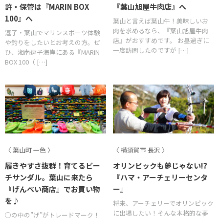
許・保管は『MARIN BOX
『葉山旭屋牛肉店』へ
100』へ
葉山と言えば葉山牛！美味しいお
肉を求めるなら、『葉山旭屋牛肉
逗子・葉山でマリンスポーツ体験
店』がおすすめです。 お昼過ぎに
や釣りをしたいとお考えの方。ぜ
一度訪問したのですが […]
ひ、湘南逗子海岸にある『MARIN
BOX 100（ […]
〈 葉山町 一色 〉
〈 横須賀市 長沢 〉
履きやすさ抜群！育てるビー
オリンピックも夢じゃない!?
チサンダル。葉山に来たら
『ハマ・アーチェリーセンタ
『げんべい商店』でお買い物
ー』
を♪
将来、アーチェリーでオリンピック
に出場したい！そんな本格的な夢
○の中の”げ”がトレードマーク！