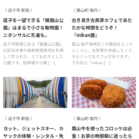
〈 逗子市 新宿 〉
〈 葉山町 堀内 〉
逗子を一望できる『披露山公
古き良き古民家カフェであた
園』はまるで小さな動物園！
たかな時間をどうぞ！
ニホンサルに孔雀も。
『mikan屋』
逗子市新宿にある『披露山公園』
葉山 森戸海岸近くの路地を入った
は旧日本軍の高射砲第跡地を利用
ところに、古民家を改装したノス
して作られた、とても広々とした
タルジックなカフェがあります。
公園です。駐車場から緩 […]
その名も「mikan […]
〈 逗子市 新宿 〉
〈 葉山町 堀内 〉
ヨット、ジェットスキー、カ
葉山牛を使ったコロッケは必
ヤックの体験・レンタル・免
食！お家の晩御飯に迷ったら