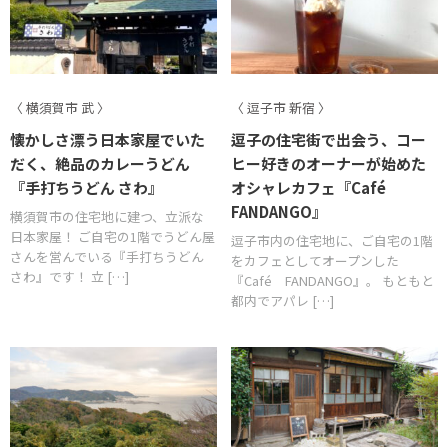
〈 横須賀市 武 〉
〈 逗子市 新宿 〉
懐かしさ漂う日本家屋でいた
逗子の住宅街で出会う、コー
だく、絶品のカレーうどん
ヒー好きのオーナーが始めた
『手打ちうどん さわ』
オシャレカフェ『Café
FANDANGO』
横須賀市の住宅地に建つ、立派な
日本家屋！ ご自宅の1階でうどん屋
逗子市内の住宅地に、ご自宅の1階
さんを営んでいる『手打ちうどん
をカフェとしてオープンした
さわ』です！ 立 […]
『Café FANDANGO』。 もともと
都内でアパレ […]