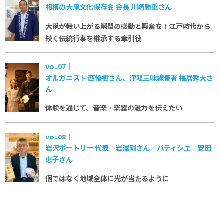
相模の大凧文化保存会 会長 川崎勝重さん
大凧が舞い上がる瞬間の感動と興奮を！
江戸時代から
続く伝統行事を継承する牽引役
vol.07｜
オルガニスト 西優樹さん、津軽三味線奏者 福居秀大さ
ん
体験を通じて、音楽・楽器の魅力を伝えたい
vol.08｜
岩沢ポートリー 代表 岩澤剛さん／パティシエ 安田
恵子さん
個ではなく地域全体に
光が当たるように