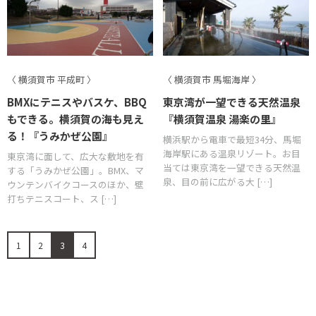
〈 横須賀市 平成町 〉
〈 横須賀市 馬堀海岸 〉
BMXにテニスやバスケ、BBQ
東京湾が一望できる天然温泉
もできる。横須賀の海も見え
『横須賀温泉 湯楽の里』
る！『うみかぜ公園』
横浜駅から電車で最短34分、馬堀
海岸駅にある温泉リゾート。お目
東京湾に面して、広大な敷地を有
当ては東京湾を一望できる天然温
する「うみかぜ公園」。BMX、マ
泉、目の前に広がる大 […]
ウンテンバイクコースのほか、壁
打ちテニスコート、ス […]
1
2
3
4