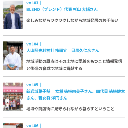
vol.03｜
BLEND（ブレンド）代表 杉山 大輔さん
楽しみながらワクワクしながら
地域発展のお手伝い
vol.04｜
大山阿夫利神社 権禰宜 目黒久仁彦さん
地域活動の原点はその土地に愛着をもつこと
情報発信
と後進の育成で地域に貢献する
vol.05｜
新岩城菓子舗 女将 徳植由美子さん、四代目 徳植健太
さん、若女将 洋円さん
地域や商店街に見守られながら暮らすということ
vol.06｜