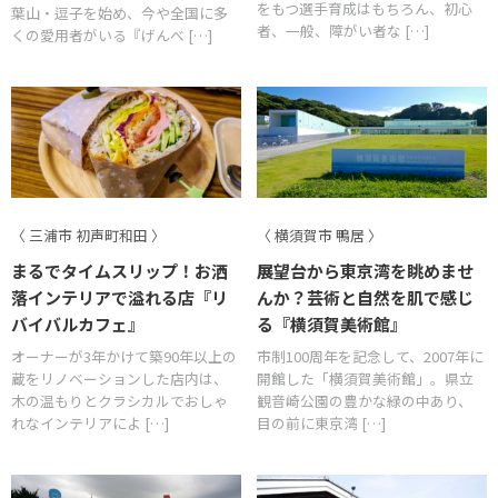
をもつ選手育成はもちろん、初心
葉山・逗子を始め、今や全国に多
者、一般、障がい者な […]
くの愛用者がいる『げんべ […]
〈 三浦市 初声町和田 〉
〈 横須賀市 鴨居 〉
まるでタイムスリップ！お洒
展望台から東京湾を眺めませ
落インテリアで溢れる店『リ
んか？芸術と自然を肌で感じ
バイバルカフェ』
る『横須賀美術館』
オーナーが3年かけて築90年以上の
市制100周年を記念して、2007年に
蔵をリノベーションした店内は、
開館した「横須賀美術館」。県立
木の温もりとクラシカルでおしゃ
観音崎公園の豊かな緑の中あり、
れなインテリアによ […]
目の前に東京湾 […]