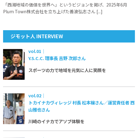
「西湘地域の価値を世界へ」というビジョンを掲げ、2025年6月
Plum Town株式会社を立ち上げた善波弘志さん [...]
ジモット人 INTERVIEW
vol.01｜
Y.S.C.C. 理事長 吉野 次郎さん
スポーツの力で
地域を元気に
人に笑顔を
vol.02｜
トカイナカヴィレッジ 村長 松本穣さん／運営責任者 西
山雅也さん
川崎のイナカで
アソブ体験を