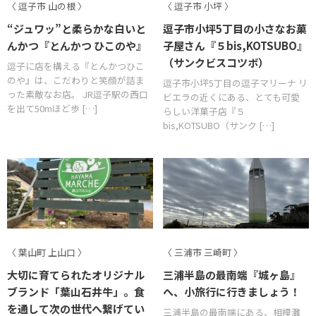
〈 逗子市 山の根 〉
〈 逗子市 小坪 〉
“ジュワッ”と柔らかな白いと
逗子市小坪5丁目の小さなお菓
んかつ『とんかつ ひこのや』
子屋さん『５bis,KOTSUBO』
（サンクビスコツボ）
逗子に店を構える『とんかつひこ
のや』は、こだわりと笑顔が詰ま
逗子市小坪5丁目の逗子マリーナ リ
った素敵なお店。 JR逗子駅の西口
ビエラの近くにある、とても可愛
を出て50mほど歩 […]
らしい洋菓子店『５
bis,KOTSUBO（サンク […]
〈 葉山町 上山口 〉
〈 三浦市 三崎町 〉
大切に育てられたオリジナル
三浦半島の最南端『城ヶ島』
ブランド「葉山石井牛」。食
へ、小旅行に行きましょう！
を通して次の世代へ繋げてい
三浦半島の最南端にある、相模灘