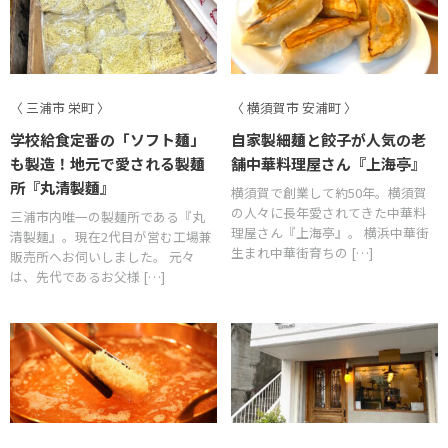
〈 三浦市 栄町 〉
〈 横須賀市 安浦町 〉
学校給食定番の「ソフト麺」
自家製細麺と餃子が人気の老
も製造！地元で愛される製麺
舗中華料理屋さん『上海亭』
所『丸清製麵』
横須賀で創業して約50年。横須賀
の人々に長年愛されてきた中華料
三浦市内唯一の製麺所である『丸
理屋さん『上海亭』。 横浜中華街
清製麺』。現在2代目が営む工場兼
生まれ中華街育ちの […]
販売所へお伺いしました。 元々
は、先代であるお父様 […]