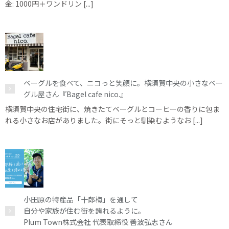
金: 1000円＋ワンドリン [...]
ベーグルを食べて、ニコっと笑顔に。横須賀中央の小さなベー
グル屋さん『Bagel cafe nico.』
横須賀中央の住宅街に、焼きたてベーグルとコーヒーの香りに包ま
れる小さなお店がありました。街にそっと馴染むようなお [...]
小田原の特産品「十郎梅」を通して
自分や家族が住む街を誇れるように。
Plum Town株式会社 代表取締役 善波弘志さん