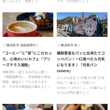
舎こんにゃく 森定 […]
うで、その頃から […]
〈 横須賀市 湘南国際村 〉
〈 横須賀市 武 〉
“コーヒー”と“音”にこだわっ
種類豊富なパンと出来たてコ
た、心地のいいカフェ『ブリ
ッペパン！一口食べたら元気
ーズテラス湘南』
になります♪『元気パン
coneru』
相模湾を一望する丘の上に建つ
『湘南国際村』。研修施設や宿泊
ひときわ目立つ“お菓子の家”が目
施設、居住エリアなどあります
印のパン屋さん『元気パン
が、その中の飲食店が集まる […]
coneru（コネル）』。 お城のよう
な入口の門を通り […]