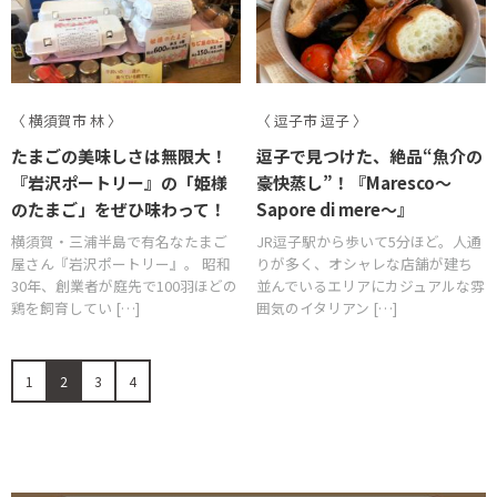
〈 横須賀市 林 〉
〈 逗子市 逗子 〉
たまごの美味しさは無限大！
逗子で見つけた、絶品“魚介の
『岩沢ポートリー』の「姫様
豪快蒸し”！『Maresco〜
のたまご」をぜひ味わって！
Sapore di mere〜』
横須賀・三浦半島で有名なたまご
JR逗子駅から歩いて5分ほど。人通
屋さん『岩沢ポートリー』。 昭和
りが多く、オシャレな店舗が建ち
30年、創業者が庭先で100羽ほどの
並んでいるエリアにカジュアルな雰
鶏を飼育してい […]
囲気のイタリアン […]
1
2
3
4