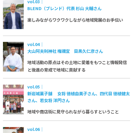
vol.03｜
BLEND（ブレンド）代表 杉山 大輔さん
楽しみながらワクワクしながら
地域発展のお手伝い
vol.04｜
大山阿夫利神社 権禰宜 目黒久仁彦さん
地域活動の原点はその土地に愛着をもつこと
情報発信
と後進の育成で地域に貢献する
vol.05｜
新岩城菓子舗 女将 徳植由美子さん、四代目 徳植健太
さん、若女将 洋円さん
地域や商店街に見守られながら暮らすということ
vol.06｜