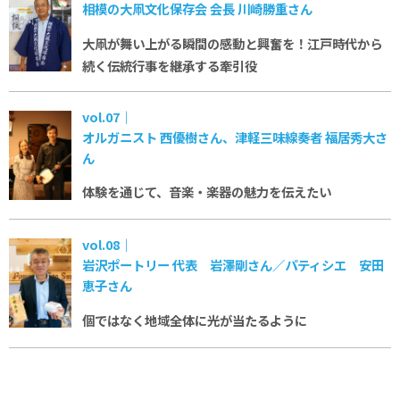
相模の大凧文化保存会 会長 川崎勝重さん
大凧が舞い上がる瞬間の感動と興奮を！
江戸時代から
続く伝統行事を継承する牽引役
vol.07｜
オルガニスト 西優樹さん、津軽三味線奏者 福居秀大さ
ん
体験を通じて、音楽・楽器の魅力を伝えたい
vol.08｜
岩沢ポートリー 代表 岩澤剛さん／パティシエ 安田
恵子さん
個ではなく地域全体に
光が当たるように