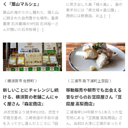
く『葉山マルシェ』
に突き出した島『城ヶ島』。 島の
東半分には「県立城ヶ島公園」、
葉山の海から少し離れた、畑と山
西側には飲食店、お土 […]
に囲まれた自然豊かな場所。畜産
農家 石井農場の9代目 石井裕一さ
んが開いた石井牧場 […]
〈 横須賀市 佐野町 〉
〈 三浦市 南下浦町上宮田 〉
新しいことにチャレンジし続
移動販売や朝市でも出会える
ける、横須賀の老舗こんにゃ
昔ながらのお豆腐屋さん『豆
く屋さん『森定商店』
腐屋 高梨商店』
JR衣笠駅より徒歩約10分。衣笠十
三浦海岸134号線から1本入った住
字路交差点、三崎街道の手前の道
宅地にある『豆腐屋 高梨商店』さ
を入って少し進んだところに『田
ん。当初は大津に工場があったそ