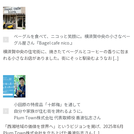
ベーグルを食べて、ニコっと笑顔に。横須賀中央の小さなベー
グル屋さん『Bagel cafe nico.』
横須賀中央の住宅街に、焼きたてベーグルとコーヒーの香りに包ま
れる小さなお店がありました。街にそっと馴染むようなお [...]
小田原の特産品「十郎梅」を通して
自分や家族が住む街を誇れるように。
Plum Town株式会社 代表取締役 善波弘志さん
「西湘地域の価値を世界へ」というビジョンを掲げ、2025年6月
Plum Town株式会社を立ち上げた善波弘志さん [...]