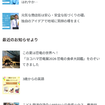
はれやか…
元気な商店街は安心・安全な街づくりの礎。
独自のアイデアで地域に笑顔の種をまく
最近のお知らせより
この夏は恐竜の世界へ！
「ヨコハマ恐竜展2026 恐竜の食卓大図鑑」をのぞい
てきました
3歳からの英語
こども発達交流会☆MIRAI☆＠幸盛ハウス、鹿島田