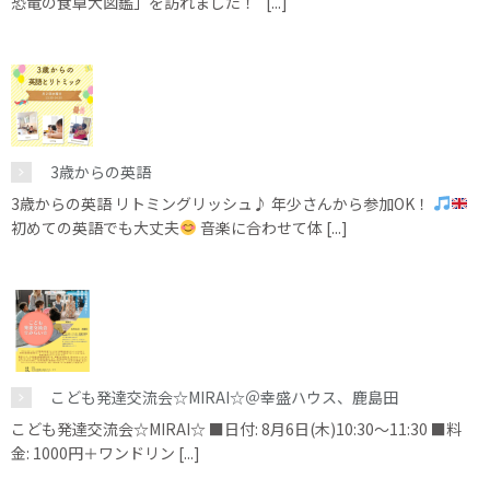
恐竜の食卓大図鑑」を訪れました！ [...]
3歳からの英語
3歳からの英語 リトミングリッシュ♪ 年少さんから参加OK！
初めての英語でも大丈夫
音楽に合わせて体 [...]
こども発達交流会☆MIRAI☆＠幸盛ハウス、鹿島田
こども発達交流会☆MIRAI☆ ■日付: 8月6日(木)10:30～11:30 ■料
金: 1000円＋ワンドリン [...]