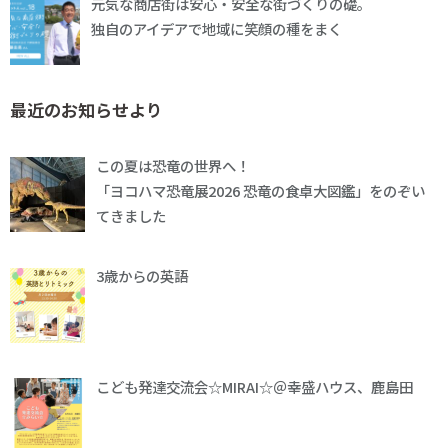
元気な商店街は安心・安全な街づくりの礎。
独自のアイデアで地域に笑顔の種をまく
最近のお知らせより
この夏は恐竜の世界へ！
「ヨコハマ恐竜展2026 恐竜の食卓大図鑑」をのぞい
てきました
3歳からの英語
こども発達交流会☆MIRAI☆＠幸盛ハウス、鹿島田