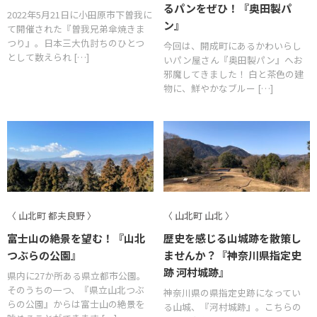
るパンをぜひ！『奥田製パ
2022年5月21日に小田原市下曽我に
ン』
て開催された『曽我兄弟傘焼きま
つり』。日本三大仇討ちのひとつ
今回は、開成町にあるかわいらし
として数えられ […]
いパン屋さん『奥田製パン』へお
邪魔してきました！ 白と茶色の建
物に、鮮やかなブルー […]
〈 山北町 都夫良野 〉
〈 山北町 山北 〉
富士山の絶景を望む！『山北
歴史を感じる山城跡を散策し
つぶらの公園』
ませんか？『神奈川県指定史
跡 河村城跡』
県内に27か所ある県立都市公園。
そのうちの一つ、『県立山北つぶ
神奈川県の県指定史跡になってい
らの公園』からは富士山の絶景を
る山城、『河村城跡』。こちらの