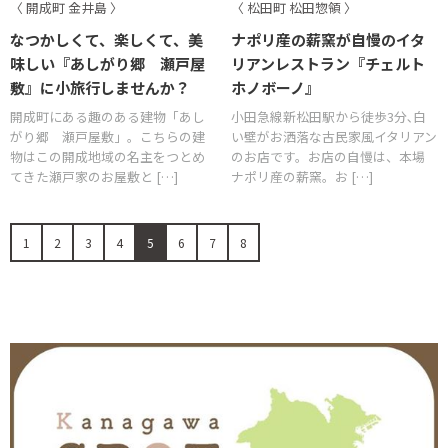
〈 開成町 金井島 〉
〈 松田町 松田惣領 〉
なつかしくて、楽しくて、美
ナポリ産の薪窯が自慢のイタ
味しい『あしがり郷 瀬戸屋
リアンレストラン『チェルト
敷』に小旅行しませんか？
ホノボーノ』
開成町にある趣のある建物「あし
小田急線新松田駅から徒歩3分､白
がり郷 瀬戸屋敷」。こちらの建
い壁がお洒落な古民家風イタリアン
物はこの開成地域の名主をつとめ
のお店です。お店の自慢は、本場
てきた瀬戸家のお屋敷と […]
ナポリ産の薪窯。お […]
1
2
3
4
5
6
7
8