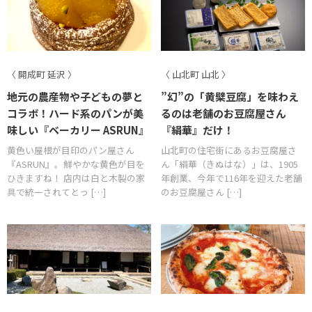
〈 開成町 延沢 〉
〈 山北町 山北 〉
地元の農産物や子どもの夢と
”幻”の「黄檗豆腐」を味わえ
コラボ！ハード系のパンが美
るのは老舗のお豆腐屋さん
味しい『ベーカリー ASRUN』
『絹華』だけ！
黄色い屋根が目印のパン屋さん
山北町の住宅街にあるお豆腐屋さ
『ASRUN』。鮮やかな黄色が目を
ん「絹華（きぬはな）」は、1905
ひきますね！ 店内は白と木製の家
年創業、今年で116年を迎えた老舗
具で統一されてとっ […]
のお豆腐屋さん […]