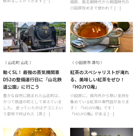
眺めることができます […]
城跡、南北朝時代から戦国時代の
小田原攻めまで使われて […]
〈 山北町 山北 〉
〈 小田原市 酒匂 〉
動くSL！ 最強の蒸気機関車
紅茶のスペシャリストが淹れ
D52の整備運行日に『山北鉄
る、美味しい紅茶をぜひ！
道公園』に行こう
『HOJYO庵』
豊かな自然に囲まれた山北町は、
小田原に、県内外から熱い支持を
かつて鉄道の町として栄えていま
集めている紅茶の専門店がありま
した。 走っていたのはデゴニとい
す！ 『HOJYO庵』です！
う愛称で呼ばれた［蒸 […]
『HOJYO庵』がある […]