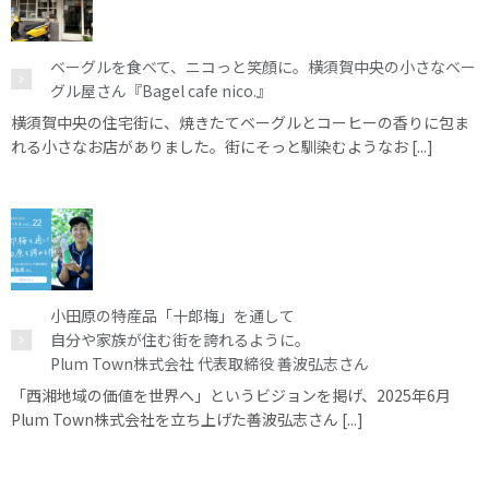
ベーグルを食べて、ニコっと笑顔に。横須賀中央の小さなベー
グル屋さん『Bagel cafe nico.』
横須賀中央の住宅街に、焼きたてベーグルとコーヒーの香りに包ま
れる小さなお店がありました。街にそっと馴染むようなお [...]
小田原の特産品「十郎梅」を通して
自分や家族が住む街を誇れるように。
Plum Town株式会社 代表取締役 善波弘志さん
「西湘地域の価値を世界へ」というビジョンを掲げ、2025年6月
Plum Town株式会社を立ち上げた善波弘志さん [...]