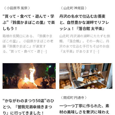
〈 小田原市 風祭 〉
〈 山北町 神尾田 〉
“買って・食べて・遊んで・学
丹沢の名水で仕込むお蕎麦
ぶ”『鈴廣かまぼこの里』で楽
と、自然豊かな湖畔でリフレ
しもう！
ッシュ！『落合館 太平楽』
箱根の玄関口にある、『鈴廣かま
山北町 丹沢湖の湖畔にたたずむ旅
ぼこの里』。 小田原かまぼこの老
館、『落合館』。その一角に、丹
舗『鈴廣かまぼこ』が運営す
沢の水で仕込む手打ちそばのお店
る、“買って・食べて・遊 […]
『太平楽』があります […]
〈 開成町 円通寺 〉
“かながわのまつり50選”のひ
一つ一つ丁寧に作られた、素
とつ、『曽我兄弟傘焼きまつ
材の美味しさを贅沢に味わえ
り』に行ってきました！