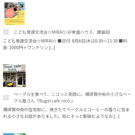
こども発達交流会☆MIRAI☆＠幸盛ハウス、鹿島田
こども発達交流会☆MIRAI☆ ■日付: 8月6日(木)10:30～11:30 ■料
金: 1000円＋ワンドリン [...]
ベーグルを食べて、ニコっと笑顔に。横須賀中央の小さなベー
グル屋さん『Bagel cafe nico.』
横須賀中央の住宅街に、焼きたてベーグルとコーヒーの香りに包ま
れる小さなお店がありました。街にそっと馴染むようなお [...]