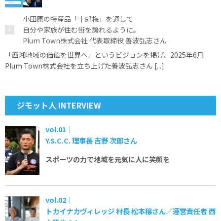
小田原の特産品「十郎梅」を通して
自分や家族が住む街を誇れるように。
Plum Town株式会社 代表取締役 善波弘志さん
「西湘地域の価値を世界へ」というビジョンを掲げ、2025年6月
Plum Town株式会社を立ち上げた善波弘志さん [...]
ジモット人 INTERVIEW
vol.01｜
Y.S.C.C. 理事長 吉野 次郎さん
スポーツの力で
地域を元気に
人に笑顔を
vol.02｜
トカイナカヴィレッジ 村長 松本穣さん／運営責任者 西