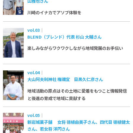
山雅也さん
川崎のイナカで
アソブ体験を
vol.03｜
BLEND（ブレンド）代表 杉山 大輔さん
楽しみながらワクワクしながら
地域発展のお手伝い
vol.04｜
大山阿夫利神社 権禰宜 目黒久仁彦さん
地域活動の原点はその土地に愛着をもつこと
情報発信
と後進の育成で地域に貢献する
vol.05｜
新岩城菓子舗 女将 徳植由美子さん、四代目 徳植健太
さん、若女将 洋円さん