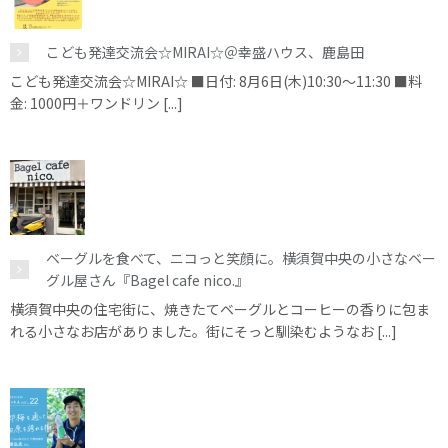
こども発達交流会☆MIRAI☆＠幸盛ハウス、鹿島田
こども発達交流会☆MIRAI☆ ■日付: 8月6日(木)10:30～11:30 ■料
金: 1000円＋ワンドリン [...]
ベーグルを食べて、ニコっと笑顔に。横須賀中央の小さなベー
グル屋さん『Bagel cafe nico.』
横須賀中央の住宅街に、焼きたてベーグルとコーヒーの香りに包ま
れる小さなお店がありました。街にそっと馴染むようなお [...]