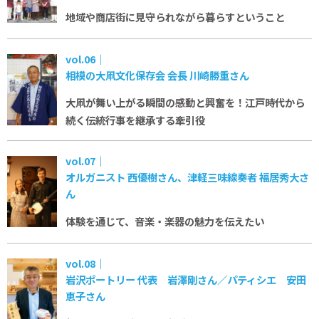
地域や商店街に見守られながら暮らすということ
vol.06｜
相模の大凧文化保存会 会長 川崎勝重さん
大凧が舞い上がる瞬間の感動と興奮を！
江戸時代から
続く伝統行事を継承する牽引役
vol.07｜
オルガニスト 西優樹さん、津軽三味線奏者 福居秀大さ
ん
体験を通じて、音楽・楽器の魅力を伝えたい
vol.08｜
岩沢ポートリー 代表 岩澤剛さん／パティシエ 安田
恵子さん