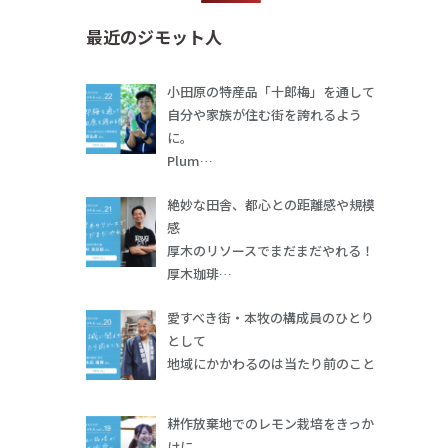
最近のジモット人
小田原の特産品「十郎梅」を通して
自分や家族が住む街を誇れるよう
に。
Plum…
絶妙な田舎、都心との距離感や規模
感
厚木のリソースでまだまだやれる！
厚木珈琲…
愛すべき街・本牧の構成員のひとり
として
地域にかかわるのは当たり前のこと
耕作放棄地でのレモン栽培をきっか
けに