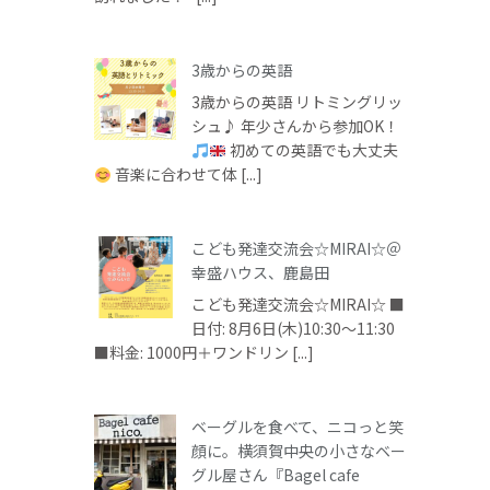
3歳からの英語
3歳からの英語 リトミングリッ
シュ♪ 年少さんから参加OK！
初めての英語でも大丈夫
音楽に合わせて体 [...]
こども発達交流会☆MIRAI☆＠
幸盛ハウス、鹿島田
こども発達交流会☆MIRAI☆ ■
日付: 8月6日(木)10:30～11:30
■料金: 1000円＋ワンドリン [...]
ベーグルを食べて、ニコっと笑
顔に。横須賀中央の小さなベー
グル屋さん『Bagel cafe