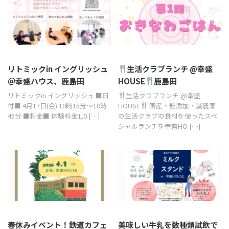
リトミックin イングリッシュ
生活クラブランチ @幸盛
＠幸盛ハウス、鹿島田
HOUSE
鹿島田
リトミックin イングリッシュ ■日
生活クラブランチ @幸盛
付■ 4月17日(金) 10時15分～10時
HOUSE
国産・無添加・減農薬
45分 ■料金■ 体験料金1,0 […]
の生活クラブの食材を使ったスペ
シャルランチを幸盛HO […]
春休みイベント！鉄道カフェ
美味しい牛乳を数種類試飲で