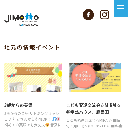
地元の情報イベント
3歳からの英語
こども発達交流会☆MIRAI☆
＠幸盛ハウス、鹿島田
3歳からの英語 リトミングリッシ
ュ♪ 年少さんから参加OK！
こども発達交流会☆MIRAI☆ ■日
初めての英語でも大丈夫
音楽に
付: 8月6日(木)10:30～11:30 ■料金: