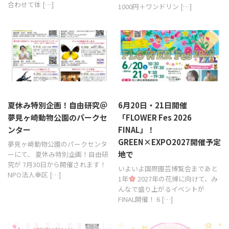
合わせて体 […]
1000円＋ワンドリン […]
夏休み特別企画！自由研究＠
6月20日・21日開催
夢見ヶ崎動物公園のパークセ
「FLOWER Fes 2026
ンター
FINAL」！
GREEN×EXPO2027開催予定
夢見ヶ崎動物公園のパークセンタ
地で
ーにて、 夏休み特別企画！自由研
究が 7月30日から開催されます！
いよいよ国際園芸博覧会まであと
NPO法人幸区 […]
1年
2027年の花博に向けて、み
んなで盛り上がるイベントが
FINAL開催！ 6 […]