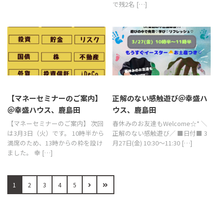
で残2名 […]
【マネーセミナーのご案内】
正解のない感触遊び＠幸盛ハ
＠幸盛ハウス、鹿島田
ウス、鹿島田
【マネーセミナーのご案内】 次回
春休みのお友達もWelcome☆* ＼
は3月3日（火）です。 10時半から
正解のない感触遊び／ ■日付■ 3
満席のため、13時からの枠を設け
月27日(金) 10:30～11:30 […]
ました。 幸 […]
1
2
3
4
5