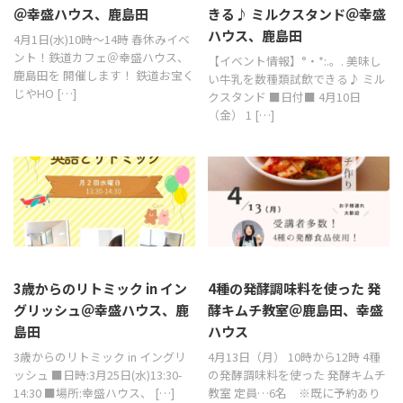
＠幸盛ハウス、鹿島田
きる♪ ミルクスタンド＠幸盛
ハウス、鹿島田
4月1日(水)10時～14時 春休みイベ
ント！鉄道カフェ＠幸盛ハウス、
【イベント情報】°・*:.。. 美味し
鹿島田を 開催します！ 鉄道お宝く
い牛乳を数種類試飲できる♪ ミル
じやHO […]
クスタンド ■日付■ 4月10日
（金） 1 […]
3歳からのリトミック in イン
4種の発酵調味料を使った 発
グリッシュ＠幸盛ハウス、鹿
酵キムチ教室＠鹿島田、幸盛
島田
ハウス
3歳からのリトミック in イングリ
4月13日（月） 10時から12時 4種
ッシュ ■日時:3月25日(水)13:30-
の発酵調味料を使った 発酵キムチ
14:30 ■場所:幸盛ハウス、 […]
教室 定員…6名 ※既に予約あり