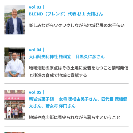
vol.03｜
BLEND（ブレンド）代表 杉山 大輔さん
楽しみながらワクワクしながら
地域発展のお手伝い
vol.04｜
大山阿夫利神社 権禰宜 目黒久仁彦さん
地域活動の原点はその土地に愛着をもつこと
情報発信
と後進の育成で地域に貢献する
vol.05｜
新岩城菓子舗 女将 徳植由美子さん、四代目 徳植健
太さん、若女将 洋円さん
地域や商店街に見守られながら暮らすということ