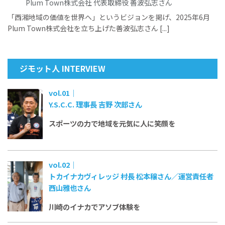
Plum Town株式会社 代表取締役 善波弘志さん
「西湘地域の価値を世界へ」というビジョンを掲げ、2025年6月
Plum Town株式会社を立ち上げた善波弘志さん [...]
ジモット人 INTERVIEW
vol.01｜
Y.S.C.C. 理事長 吉野 次郎さん
スポーツの力で
地域を元気に
人に笑顔を
vol.02｜
トカイナカヴィレッジ 村長 松本穣さん／運営責任者
西山雅也さん
川崎のイナカで
アソブ体験を