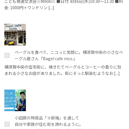
こども発達交流会☆MIRAI☆ ■日付: 8月6日(木)10:30～11:30 ■料
金: 1000円＋ワンドリン [...]
ベーグルを食べて、ニコっと笑顔に。横須賀中央の小さなベ
ーグル屋さん『Bagel cafe nico.』
横須賀中央の住宅街に、焼きたてベーグルとコーヒーの香りに包
まれる小さなお店がありました。街にそっと馴染むようなお [...]
小田原の特産品「十郎梅」を通して
自分や家族が住む街を誇れるように。