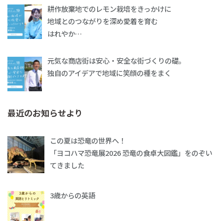
耕作放棄地でのレモン栽培をきっかけに
地域とのつながりを深め愛着を育む
はれやか…
元気な商店街は安心・安全な街づくりの礎。
独自のアイデアで地域に笑顔の種をまく
最近のお知らせより
この夏は恐竜の世界へ！
「ヨコハマ恐竜展2026 恐竜の食卓大図鑑」をのぞい
てきました
3歳からの英語