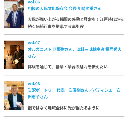
vol.06｜
相模の大凧文化保存会 会長 川崎勝重さん
大凧が舞い上がる瞬間の感動と興奮を！
江戸時代から
続く伝統行事を継承する牽引役
vol.07｜
オルガニスト 西優樹さん、津軽三味線奏者 福居秀大
さん
体験を通じて、音楽・楽器の魅力を伝えたい
vol.08｜
岩沢ポートリー 代表 岩澤剛さん／パティシエ 安
田恵子さん
個ではなく地域全体に
光が当たるように