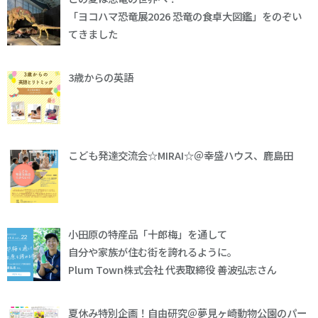
「ヨコハマ恐竜展2026 恐竜の食卓大図鑑」をのぞい
てきました
3歳からの英語
こども発達交流会☆MIRAI☆＠幸盛ハウス、鹿島田
小田原の特産品「十郎梅」を通して
自分や家族が住む街を誇れるように。
Plum Town株式会社 代表取締役 善波弘志さん
夏休み特別企画！自由研究＠夢見ヶ崎動物公園のパー