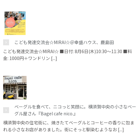
こども発達交流会☆MIRAI☆＠幸盛ハウス、鹿島田
こども発達交流会☆MIRAI☆ ■日付: 8月6日(木)10:30～11:30 ■料
金: 1000円＋ワンドリン [...]
ベーグルを食べて、ニコっと笑顔に。横須賀中央の小さなベー
グル屋さん『Bagel cafe nico.』
横須賀中央の住宅街に、焼きたてベーグルとコーヒーの香りに包ま
れる小さなお店がありました。街にそっと馴染むようなお [...]