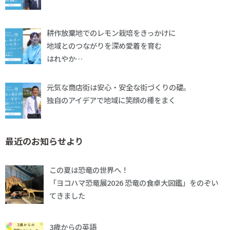
耕作放棄地でのレモン栽培をきっかけに
地域とのつながりを深め愛着を育む
はれやか…
元気な商店街は安心・安全な街づくりの礎。
独自のアイデアで地域に笑顔の種をまく
最近のお知らせより
この夏は恐竜の世界へ！
「ヨコハマ恐竜展2026 恐竜の食卓大図鑑」をのぞい
てきました
3歳からの英語