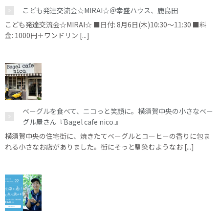
こども発達交流会☆MIRAI☆＠幸盛ハウス、鹿島田
こども発達交流会☆MIRAI☆ ■日付: 8月6日(木)10:30～11:30 ■料
金: 1000円＋ワンドリン [...]
ベーグルを食べて、ニコっと笑顔に。横須賀中央の小さなベー
グル屋さん『Bagel cafe nico.』
横須賀中央の住宅街に、焼きたてベーグルとコーヒーの香りに包ま
れる小さなお店がありました。街にそっと馴染むようなお [...]