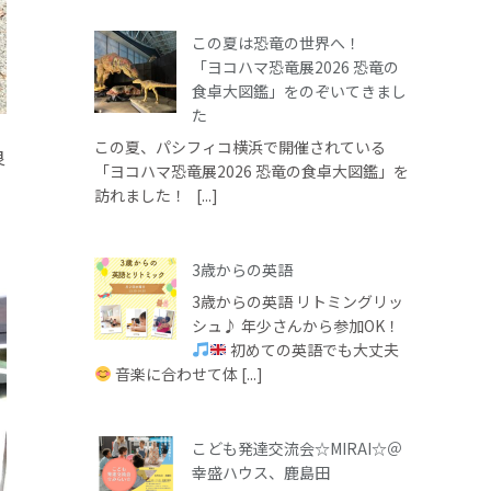
この夏は恐竜の世界へ！
「ヨコハマ恐竜展2026 恐竜の
食卓大図鑑」をのぞいてきまし
た
この夏、パシフィコ横浜で開催されている
良
「ヨコハマ恐竜展2026 恐竜の食卓大図鑑」を
訪れました！ [...]
3歳からの英語
3歳からの英語 リトミングリッ
シュ♪ 年少さんから参加OK！
初めての英語でも大丈夫
音楽に合わせて体 [...]
こども発達交流会☆MIRAI☆＠
幸盛ハウス、鹿島田