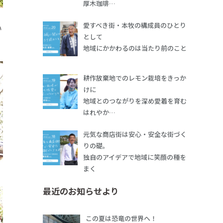
厚木珈琲…
愛すべき街・本牧の構成員のひとり
い
として
地域にかかわるのは当たり前のこと
耕作放棄地でのレモン栽培をきっか
けに
地域とのつながりを深め愛着を育む
はれやか…
元気な商店街は安心・安全な街づく
りの礎。
独自のアイデアで地域に笑顔の種を
まく
最近のお知らせより
この夏は恐竜の世界へ！