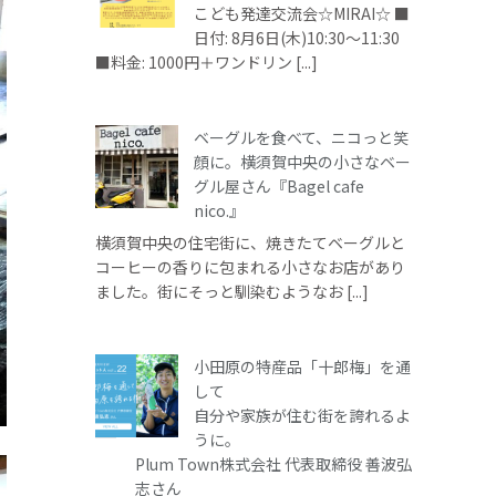
こども発達交流会☆MIRAI☆ ■
日付: 8月6日(木)10:30～11:30
■料金: 1000円＋ワンドリン [...]
ベーグルを食べて、ニコっと笑
顔に。横須賀中央の小さなベー
グル屋さん『Bagel cafe
nico.』
横須賀中央の住宅街に、焼きたてベーグルと
コーヒーの香りに包まれる小さなお店があり
ました。街にそっと馴染むようなお [...]
小田原の特産品「十郎梅」を通
して
自分や家族が住む街を誇れるよ
うに。
Plum Town株式会社 代表取締役 善波弘
志さん