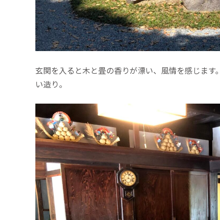
玄関を入ると木と畳の香りが漂い、風情を感じます
い造り。