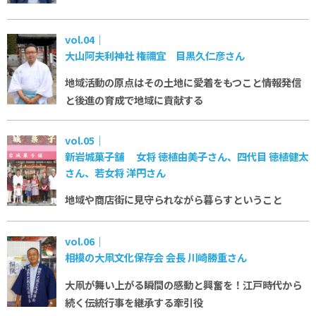
vol.04｜
大山阿夫利神社 権禰宜 目黒久仁彦さん
地域活動の原点はその土地に愛着をもつこと
情報発信
と後進の育成で地域に貢献する
vol.05｜
新岩城菓子舗 女将 徳植由美子さん、四代目 徳植健太
さん、若女将 洋円さん
地域や商店街に見守られながら暮らすということ
vol.06｜
相模の大凧文化保存会 会長 川崎勝重さん
大凧が舞い上がる瞬間の感動と興奮を！
江戸時代から
続く伝統行事を継承する牽引役