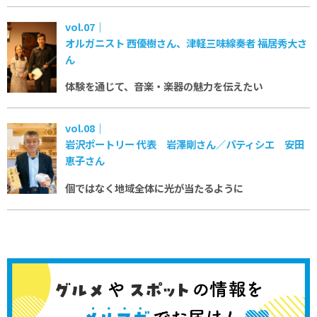
vol.07｜
オルガニスト 西優樹さん、津軽三味線奏者 福居秀大さ
ん
体験を通じて、音楽・楽器の魅力を伝えたい
vol.08｜
岩沢ポートリー 代表 岩澤剛さん／パティシエ 安田
恵子さん
個ではなく地域全体に
光が当たるように