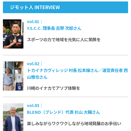
ジモット人 INTERVIEW
vol.01｜
Y.S.C.C. 理事長 吉野 次郎さん
スポーツの力で
地域を元気に
人に笑顔を
vol.02｜
トカイナカヴィレッジ 村長 松本穣さん／運営責任者 西
山雅也さん
川崎のイナカで
アソブ体験を
vol.03｜
BLEND（ブレンド）代表 杉山 大輔さん
楽しみながらワクワクしながら
地域発展のお手伝い