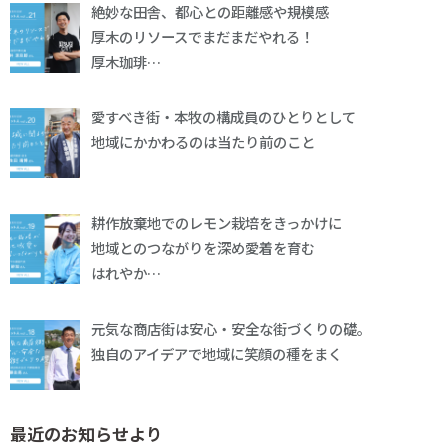
絶妙な田舎、都心との距離感や規模感
厚木のリソースでまだまだやれる！
厚木珈琲…
愛すべき街・本牧の構成員のひとりとして
地域にかかわるのは当たり前のこと
耕作放棄地でのレモン栽培をきっかけに
地域とのつながりを深め愛着を育む
はれやか…
元気な商店街は安心・安全な街づくりの礎。
独自のアイデアで地域に笑顔の種をまく
最近のお知らせより