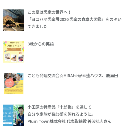
この夏は恐竜の世界へ！
「ヨコハマ恐竜展2026 恐竜の食卓大図鑑」をのぞい
てきました
3歳からの英語
こども発達交流会☆MIRAI☆＠幸盛ハウス、鹿島田
小田原の特産品「十郎梅」を通して
自分や家族が住む街を誇れるように。
Plum Town株式会社 代表取締役 善波弘志さん