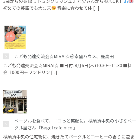
3歳からの英語 リトミングリッシュ♪ 年少さんから参加OK！
初めての英語でも大丈夫
音楽に合わせて体 [...]
こども発達交流会☆MIRAI☆＠幸盛ハウス、鹿島田
こども発達交流会☆MIRAI☆ ■日付: 8月6日(木)10:30～11:30 ■料
金: 1000円＋ワンドリン [...]
ベーグルを食べて、ニコっと笑顔に。横須賀中央の小さなベー
グル屋さん『Bagel cafe nico.』
横須賀中央の住宅街に、焼きたてベーグルとコーヒーの香りに包ま