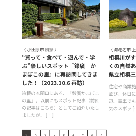
〈 小田原市 風祭 〉
〈 海老名市 上
“買って・食べて・遊んで・学
相模川が
ぶ”楽しいスポット『鈴廣 か
くの自然
まぼこの里』に再訪問してきま
県立相模
した！（2023.10.6 再訪）
住宅や商業
箱根の玄関口にある、『鈴廣かまぼこ
並び、休日
の里』。以前にもスポット記事（前回
辺。電車で
の記事はこちら）としてご紹介いたし
気のスポッ [
ましたが、 […]
1
2
3
4
5
6
7
8
9