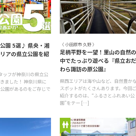
公園 5選♪ 県央・湘
〈 小田原市 久野 〉
足柄平野を一望！里山の自然
エリアの県立公園を紹
中でたっぷり遊べる『県立お
わら諏訪の原公園』
Oスタッフが神奈川の県立公
県西エリアは海や山など、自然豊か
きました！ 神奈川県に
スポットがたくさんあります。今回
立公園があるのをご存じで
紹介するのは、“ふるさとふれあい公
園”をテー […]