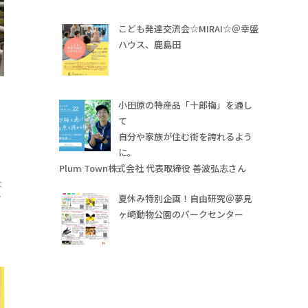
こども発達交流会☆MIRAI☆＠幸盛
ハウス、鹿島田
小田原の特産品「十郎梅」を通し
の
て
だ
自分や家族が住む街を誇れるよう
に。
Plum Town株式会社 代表取締役 善波弘志さん
な
夏休み特別企画！自由研究＠夢見
ご
ヶ崎動物公園のパークセンター