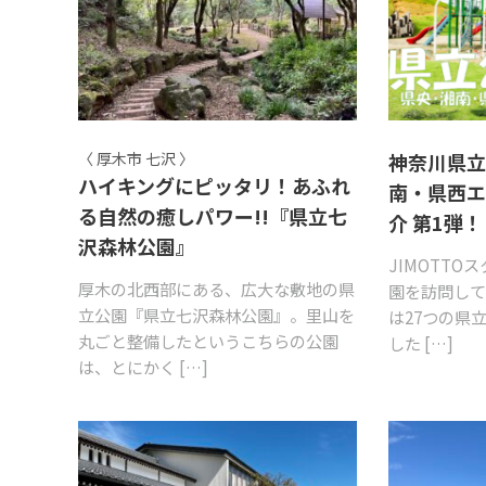
〈 厚木市 七沢 〉
神奈川県立
ハイキングにピッタリ！あふれ
南・県西
る自然の癒しパワー!!『県立七
介 第1弾！
沢森林公園』
JIMOTT
厚木の北西部にある、広大な敷地の県
園を訪問して
立公園『県立七沢森林公園』。里山を
は27つの県
丸ごと整備したというこちらの公園
した […]
は、とにかく […]