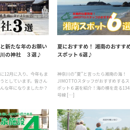
礼と新たな年のお願い
夏におすすめ！ 湘南のおすす
奈川の神社 ３選♪
スポット 6選♪
に12月に入り、今年もま
神奈川の“夏”と言ったら湘南の海！
うとしています。皆さん
JIMOTTOスタッフがおすすめするス
どんな年になりましたか？
ポット６選を紹介！海の横を走る134
]
号線 […]