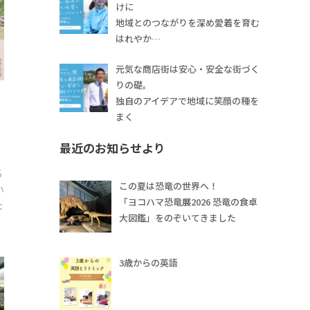
けに
地域とのつながりを深め愛着を育む
はれやか…
元気な商店街は安心・安全な街づく
りの礎。
独自のアイデアで地域に笑顔の種を
な
まく
最近のお知らせより
ち
この夏は恐竜の世界へ！
い
「ヨコハマ恐竜展2026 恐竜の食卓
な
大図鑑」をのぞいてきました
3歳からの英語