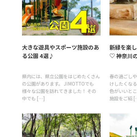
大きな遊具やスポーツ施設のあ
新緑を楽
る公園 4選♪
♡ 神奈川
県内には、県立公園をはじめたくさん
春の過ごしや
の公園があります。 JIMOTTOでも
けしたくなる
様々な公園を訪れてきました！ その
色がいいと
中でも […]
施設をご紹 [