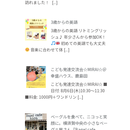
訪れました！ [...]
3歳からの英語
3歳からの英語 リトミングリッ
シュ♪ 年少さんから参加OK！
初めての英語でも大丈夫
音楽に合わせて体 [...]
こども発達交流会☆MIRAI☆＠
幸盛ハウス、鹿島田
こども発達交流会☆MIRAI☆ ■
日付: 8月6日(木)10:30～11:30
■料金: 1000円＋ワンドリン [...]
ベーグルを食べて、ニコっと笑
顔に。横須賀中央の小さなベー
グル屋さん『Bagel cafe