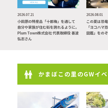
2026.07.21
2026.08.01
小田原の特産品「十郎梅」を通して
この夏は恐
自分や家族が住む街を誇れるように。
「ヨコハマ恐
Plum Town株式会社 代表取締役 善波
図鑑」をの
弘志さん
かまぼこの里のGWイベント