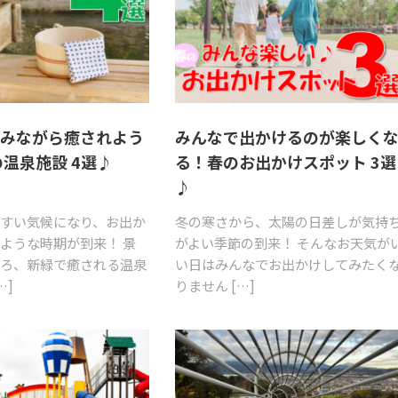
しみながら癒されよう
みんなで出かけるのが楽しく
の温泉施設 4選♪
る！春のお出かけスポット 3選
♪
すい気候になり、お出か
冬の寒さから、太陽の日差しが気持
ような時期が到来！ 景
がよい季節の到来！ そんなお天気が
ころ、新緑で癒される温泉
い日はみんなでお出かけしてみたく
…]
りません […]