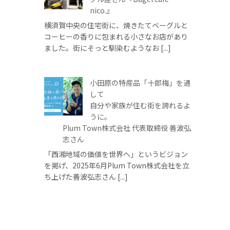
nico.』
横須賀中央の住宅街に、焼きたてベーグルと
コーヒーの香りに包まれる小さなお店があり
ました。街にそっと馴染むようなお [...]
小田原の特産品「十郎梅」を通
して
自分や家族が住む街を誇れるよ
うに。
Plum Town株式会社 代表取締役 善波弘
志さん
「西湘地域の価値を世界へ」というビジョン
を掲げ、2025年6月Plum Town株式会社を立
ち上げた善波弘志さん [...]