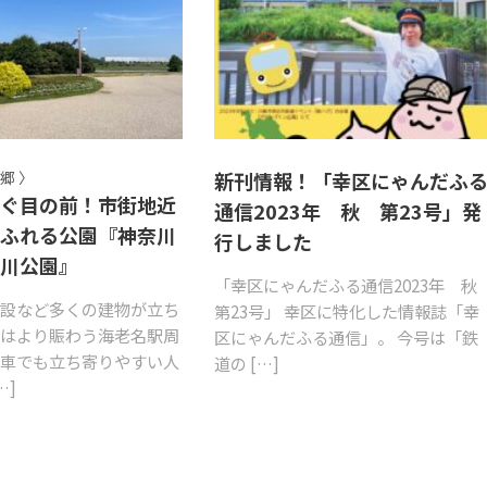
郷 〉
新刊情報！「幸区にゃんだふ
すぐ目の前！市街地近
通信2023年 秋 第23号」発
あふれる公園『神奈川
行しました
三川公園』
「幸区にゃんだふる通信2023年 
施設など多くの建物が立ち
第23号」 幸区に特化した情報誌「幸
にはより賑わう海老名駅周
区にゃんだふる通信」。 今号は「鉄
も車でも立ち寄りやすい人
道の […]
…]