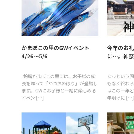
かまぼこの里のGWイベント
今年のお
4/26～5/6
に…。神
鈴廣かまぼこの里には、お子様の成
あっという間
長を願って「かつおのぼり」が登場し
もなく終わろ
ます。 GWにお子様と一緒に楽しめる
はこの一年
イベン […]
年明けに […