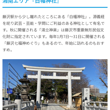
湘南エリア『白幡神社』
藤沢駅から少し離れたところにある「白幡神社」。源義経
を祀り武芸・芸能・学問にご利益のある神社として有名で
す。秋に開催される「湯立神楽」は藤沢市重要無形民俗文
化財に指定されています。毎年1月7日～31日に開催される
「藤沢七福神めぐり」もあるので、年始に訪れるのもおす
すめ。