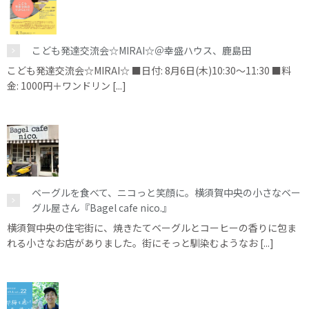
こども発達交流会☆MIRAI☆＠幸盛ハウス、鹿島田
こども発達交流会☆MIRAI☆ ■日付: 8月6日(木)10:30～11:30 ■料
金: 1000円＋ワンドリン [...]
ベーグルを食べて、ニコっと笑顔に。横須賀中央の小さなベー
グル屋さん『Bagel cafe nico.』
横須賀中央の住宅街に、焼きたてベーグルとコーヒーの香りに包ま
れる小さなお店がありました。街にそっと馴染むようなお [...]