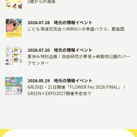
3歳からの英語
【神奈川県民の皆様限定】
木下アビエル神奈川･木下マイスター東京 無料ご招待
のお知らせ
2026.07.28 地元の情報イベント
こども発達交流会☆MIRAI☆＠幸盛ハウス、鹿島田
2024.08.01 JIMOTTO Topics
絶妙な田舎、都心との距離感や規模感
厚木のリソースでまだまだやれる！
2026.07.20 地元の情報イベント
厚木珈琲代表社員 酒井涼旦郎さん
夏休み特別企画！自由研究＠夢見ヶ崎動物公園のパー
クセンター
2024.07.29 JIMOTTO Topics
神奈川の酒蔵を巡って、地元の良さと旨い酒を再発
2026.05.29 地元の情報イベント
見！
6月20日・21日開催「FLOWER Fes 2026 FINAL」！
『かながわ13蔵めぐりスタンプラリー』
GREEN×EXPO2027開催予定地で
2024.07.16 JIMOTTO Topics
2026.03.29 地元の情報イベント
【現地レポート】和菓子づくり体験♪
リトミックin イングリッシュ＠幸盛ハウス、鹿島田