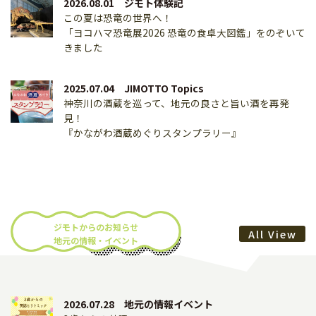
2026.08.01 ジモト体験記
この夏は恐竜の世界へ！
「ヨコハマ恐竜展2026 恐竜の食卓大図鑑」をのぞいて
きました
2025.07.04 JIMOTTO Topics
神奈川の酒蔵を巡って、地元の良さと旨い酒を再発
見！
『かながわ酒蔵めぐりスタンプラリー』
2025.01.22 JIMOTTO Topics
街ガチャ in本牧 第3弾がスタート！
ラインナップは特設ページをcheck!
ジモトからのお知らせ
All View
地元の情報・イベント
2024.11.18 JIMOTTO Topics
東京2025デフリンピック1年前イベント in かながわ
2024.11.30（土）に象の鼻パークにて開催！
2026.07.28 地元の情報イベント
2024.09.11 JIMOTTO Topics