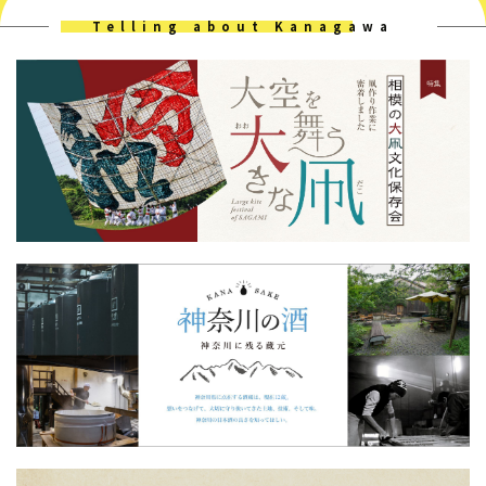
2024.05.18 JIMOTTO Topics
2026.03.29 地元の情報イベント
ジモティビティプログラム「和菓子づくり体験♪」
生活クラブランチ @幸盛HOUSE
鹿島田
2026.03.29 地元の情報イベント
春休みイベント！鉄道カフェ＠幸盛ハウス、鹿島田
2026.03.25 地元の情報イベント
美味しい牛乳を数種類試飲できる♪ ミルクスタンド＠
幸盛ハウス、鹿島田
2026.03.18 地元の情報イベント
3歳からのリトミック in イングリッシュ＠幸盛ハウ
ス、鹿島田
2026.03.08 地元の情報イベント
4種の発酵調味料を使った 発酵キムチ教室＠鹿島田、
幸盛ハウス