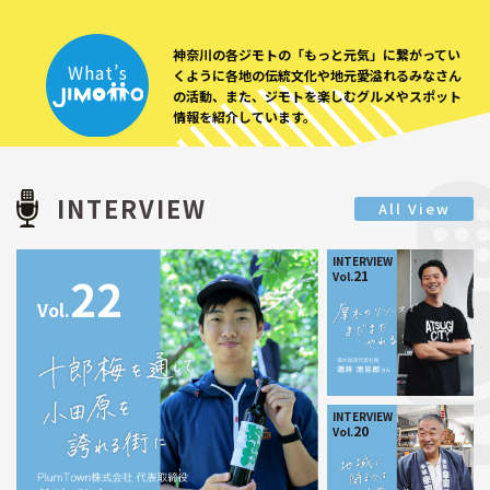
神奈川の各ジモトの「もっと元気」に繋がってい
What’s
くように
各地の伝統文化や地元愛溢れるみなさん
の活動、
また、ジモトを楽しむグルメやスポット
情報を紹介しています。
INTERVIEW
All View
INTERVIEW
21
22
Vol.
Vol.
INTERVIEW
20
Vol.