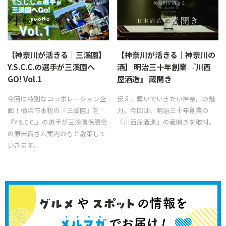
【神奈川が活きる｜三溪園】
【神奈川が活きる｜神奈川の
Y.S.C.C.の選手が三溪園へ
酒】 明治三十年創業 『川西
GO! Vol.1
屋酒造』 蔵開き
今回は特別なコラボレーション企
伝え、繋いでいきたい神奈川の魅
画！横浜市本牧の『三溪園』を
力。今回は、明治三十年創業の
『Y.S.C.C.』の選手が三溪園保勝会
『川西屋酒造』の蔵開きを取材。
の原未織さん案内のもと散策して
いきます。