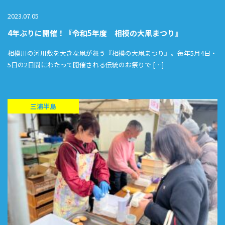
2023.07.05
4年ぶりに開催！『令和5年度 相模の大凧まつり』
相模川の河川敷を大きな凧が舞う『相模の大凧まつり』。毎年5月4日・
5日の2日間にわたって開催される伝統のお祭りで […]
三浦半島