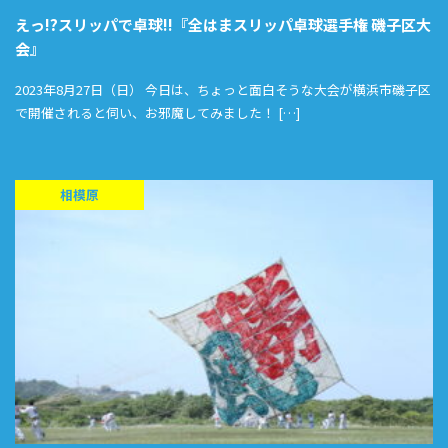
えっ!?スリッパで卓球!!『全はまスリッパ卓球選手権 磯子区大
会』
2023年8月27日（日） 今日は、ちょっと面白そうな大会が横浜市磯子区
で開催されると伺い、お邪魔してみました！ […]
相模原