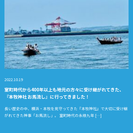
2022.10.19
室町時代から400年以上も地元の方々に受け継がれてきた、
『本牧神社 お馬流し』に行ってきました！
長い歴史の中、横浜・本牧を見守ってきた『本牧神社』で大切に受け継
がれてきた神事「お馬流し」。 室町時代の永禄九年 […]