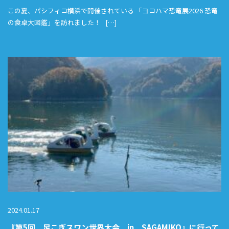
この夏、パシフィコ横浜で開催されている 「ヨコハマ恐竜展2026 恐竜
の食卓大図鑑」を訪れました！ […]
2024.01.17
『第5回 足こぎスワン世界大会 in SAGAMIKO』に行って