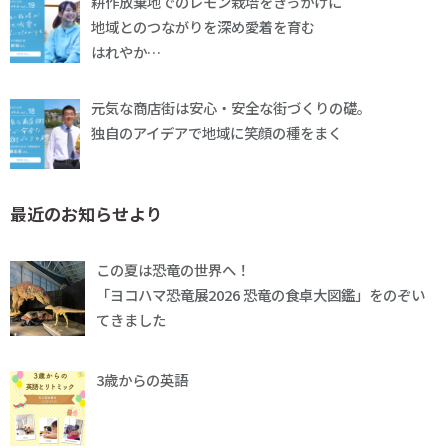
耕作放棄地でのレモン栽培をきっかけに
地域とのつながりを深め愛着を育む
はれやか…
元気な商店街は安心・安全な街づくりの礎。
独自のアイデアで地域に笑顔の種をまく
最近のお知らせより
この夏は恐竜の世界へ！
「ヨコハマ恐竜展2026 恐竜の食卓大図鑑」をのぞい
てきました
3歳からの英語