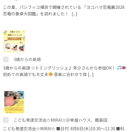
この夏、パシフィコ横浜で開催されている 「ヨコハマ恐竜展2026
恐竜の食卓大図鑑」を訪れました！ [...]
3歳からの英語
3歳からの英語 リトミングリッシュ♪ 年少さんから参加OK！
初めての英語でも大丈夫
音楽に合わせて体 [...]
こども発達交流会☆MIRAI☆＠幸盛ハウス、鹿島田
こども発達交流会☆MIRAI☆ ■日付: 8月6日(木)10:30～11:30 ■料