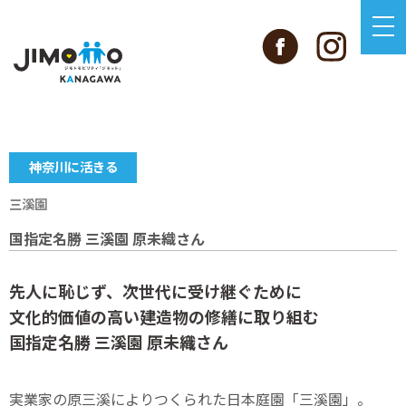
神奈川に活きる
三溪園
国指定名勝 三溪園 原未織さん
先人に恥じず、次世代に受け継ぐために
文化的価値の高い建造物の修繕に取り組む
国指定名勝 三溪園 原未織さん
実業家の原三溪によりつくられた日本庭園「三溪園」。