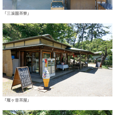
「三溪園茶寮」
「雁ヶ音茶屋」