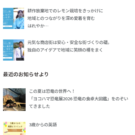
耕作放棄地でのレモン栽培をきっかけに
地域とのつながりを深め愛着を育む
はれやか…
元気な商店街は安心・安全な街づくりの礎。
独自のアイデアで地域に笑顔の種をまく
最近のお知らせより
この夏は恐竜の世界へ！
「ヨコハマ恐竜展2026 恐竜の食卓大図鑑」をのぞい
てきました
3歳からの英語