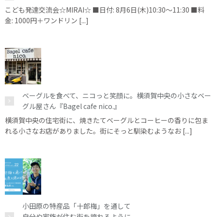
こども発達交流会☆MIRAI☆ ■日付: 8月6日(木)10:30～11:30 ■料
金: 1000円＋ワンドリン [...]
ベーグルを食べて、ニコっと笑顔に。横須賀中央の小さなベー
グル屋さん『Bagel cafe nico.』
横須賀中央の住宅街に、焼きたてベーグルとコーヒーの香りに包ま
れる小さなお店がありました。街にそっと馴染むようなお [...]
小田原の特産品「十郎梅」を通して
自分や家族が住む街を誇れるように。