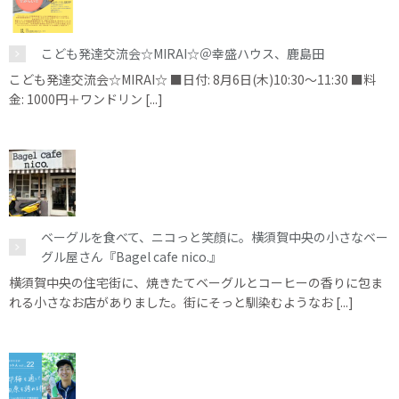
こども発達交流会☆MIRAI☆＠幸盛ハウス、鹿島田
こども発達交流会☆MIRAI☆ ■日付: 8月6日(木)10:30～11:30 ■料
金: 1000円＋ワンドリン [...]
ベーグルを食べて、ニコっと笑顔に。横須賀中央の小さなベー
グル屋さん『Bagel cafe nico.』
横須賀中央の住宅街に、焼きたてベーグルとコーヒーの香りに包ま
れる小さなお店がありました。街にそっと馴染むようなお [...]