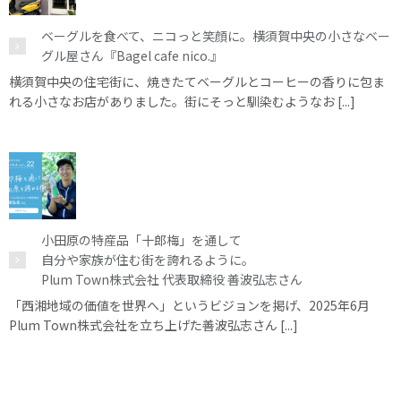
ベーグルを食べて、ニコっと笑顔に。横須賀中央の小さなベー
グル屋さん『Bagel cafe nico.』
横須賀中央の住宅街に、焼きたてベーグルとコーヒーの香りに包ま
れる小さなお店がありました。街にそっと馴染むようなお [...]
小田原の特産品「十郎梅」を通して
自分や家族が住む街を誇れるように。
Plum Town株式会社 代表取締役 善波弘志さん
「西湘地域の価値を世界へ」というビジョンを掲げ、2025年6月
Plum Town株式会社を立ち上げた善波弘志さん [...]