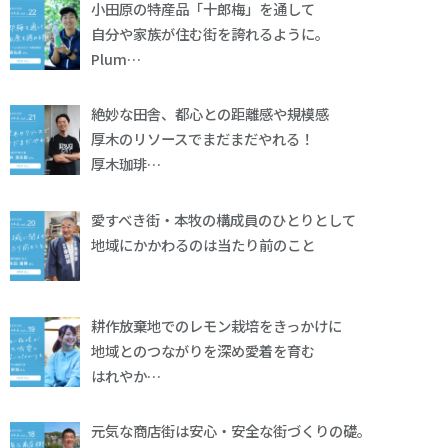
小田原の特産品「十郎梅」を通して
自分や家族が住む街を誇れるように。
Plum…
絶妙な田舎、都心との距離感や規模感
厚木のリソースでまだまだやれる！
厚木珈琲…
愛すべき街・本牧の構成員のひとりとして
地域にかかわるのは当たり前のこと
耕作放棄地でのレモン栽培をきっかけに
地域とのつながりを深め愛着を育む
はれやか…
元気な商店街は安心・安全な街づくりの礎。