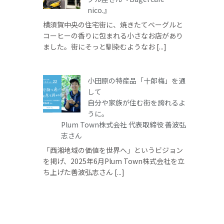
nico.』
横須賀中央の住宅街に、焼きたてベーグルと
コーヒーの香りに包まれる小さなお店があり
ました。街にそっと馴染むようなお [...]
小田原の特産品「十郎梅」を通
して
自分や家族が住む街を誇れるよ
うに。
Plum Town株式会社 代表取締役 善波弘
志さん
「西湘地域の価値を世界へ」というビジョン
を掲げ、2025年6月Plum Town株式会社を立
ち上げた善波弘志さん [...]