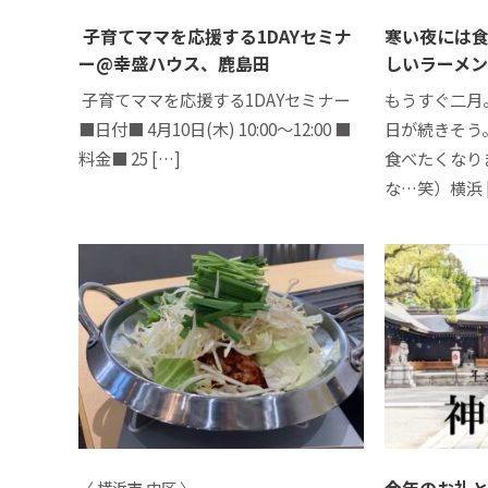
⁡⁡ ⁡子育てママを応援する1DAYセミナ
寒い夜には食
ー@幸盛ハウス、鹿島田
しいラーメ
⁡⁡ ⁡子育てママを応援する1DAYセミナー
もうすぐ二月
■日付■ 4月10日(木) 10:00～12:00 ■
日が続きそう
料金■ 25 […]
食べたくなり
な…笑）横浜 
今年のお礼
〈 横浜市 中区 〉