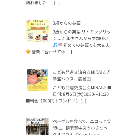
訪れました！ [...]
3歳からの英語
3歳からの英語 リトミングリッ
シュ♪ 年少さんから参加OK！
初めての英語でも大丈夫
音楽に合わせて体 [...]
こども発達交流会☆MIRAI☆＠
幸盛ハウス、鹿島田
こども発達交流会☆MIRAI☆ ■
日付: 8月6日(木)10:30～11:30
■料金: 1000円＋ワンドリン [...]
ベーグルを食べて、ニコっと笑
顔に。横須賀中央の小さなベー
グル屋さん『Bagel cafe