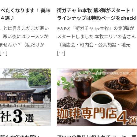
べたくなります！ 美味
街ガチャ in本牧 第3弾がスタート！
ン４選♪
ラインナップは特設ページをcheck!
。とは言えまだまだ寒い
𝑵𝑬𝑾𝑺 「街ガチャ 𝓲𝓷 本牧」の第3弾が
。寒い夜にはラーメンが
スタートしました 本牧エリアの皆さん
ませんか？（私だけか
（商店会・町内会・公共施設・地元
[…]
[…]
と新たな年のお願い
アロマの香りに包まれて コーヒー豆