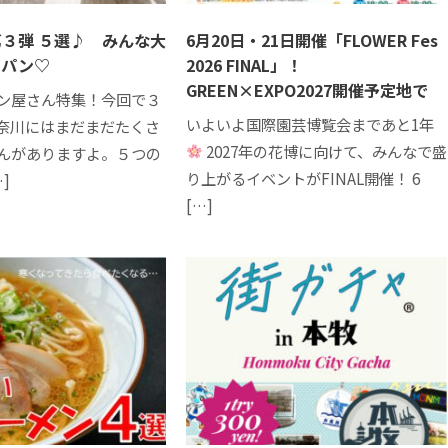
３弾 ５選♪ みんな大
6月20日・21日開催「FLOWER Fes
てパン♡
2026 FINAL」！
GREEN×EXPO2027開催予定地で
ン屋さん特集！今回で３
いよいよ国際園芸博覧会まであと1年
奈川にはまだまだたくさ
2027年の花博に向けて、みんなで盛
んがありますよ。５つの
り上がるイベントがFINAL開催！ 6
]
[…]