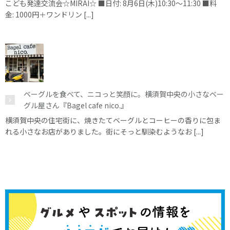
こども発達交流会☆MIRAI☆ ■日付: 8月6日(木)10:30～11:30 ■料
金: 1000円＋ワンドリン [...]
ベーグルを食べて、ニコっと笑顔に。横須賀中央の小さなベー
グル屋さん『Bagel cafe nico.』
横須賀中央の住宅街に、焼きたてベーグルとコーヒーの香りに包ま
れる小さなお店がありました。街にそっと馴染むようなお [...]