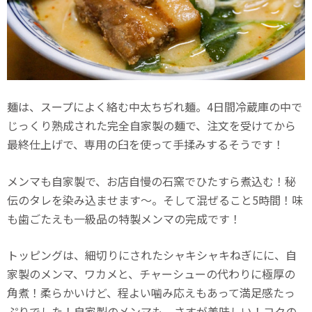
麺は、スープによく絡む中太ちぢれ麺。4日間冷蔵庫の中で
じっくり熟成された完全自家製の麺で、注文を受けてから
最終仕上げで、専用の臼を使って手揉みするそうです！
メンマも自家製で、お店自慢の石窯でひたすら煮込む！秘
伝のタレを染み込ませます〜。そして混ぜること5時間！味
も歯ごたえも一級品の特製メンマの完成です！
トッピングは、細切りにされたシャキシャキねぎにに、自
家製のメンマ、ワカメと、チャーシューの代わりに極厚の
角煮！柔らかいけど、程よい噛み応えもあって満足感たっ
ぷりでした！自家製のメンマも、さすが美味しい！コクの