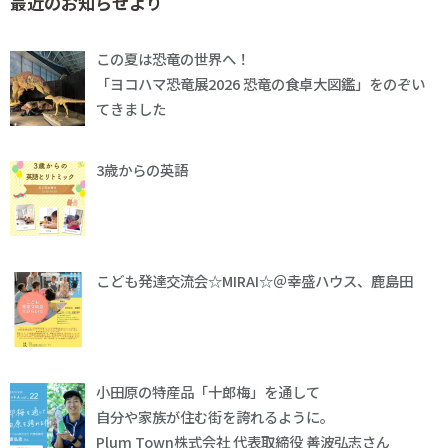
最近のお知らせより
この夏は恐竜の世界へ！
「ヨコハマ恐竜展2026 恐竜の食卓大図鑑」をのぞい
てきました
3歳からの英語
こども発達交流会☆MIRAI☆＠幸盛ハウス、鹿島田
小田原の特産品「十郎梅」を通して
自分や家族が住む街を誇れるように。
Plum Town株式会社 代表取締役 善波弘志さん