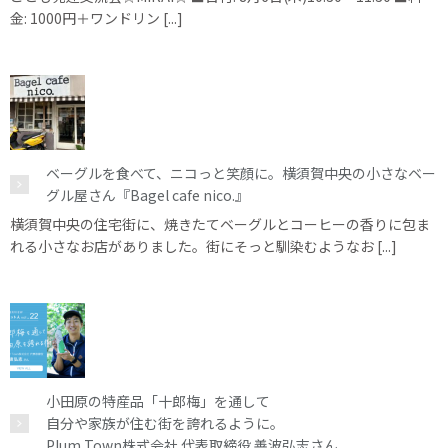
金: 1000円＋ワンドリン [...]
ベーグルを食べて、ニコっと笑顔に。横須賀中央の小さなベー
グル屋さん『Bagel cafe nico.』
横須賀中央の住宅街に、焼きたてベーグルとコーヒーの香りに包ま
れる小さなお店がありました。街にそっと馴染むようなお [...]
小田原の特産品「十郎梅」を通して
自分や家族が住む街を誇れるように。
Plum Town株式会社 代表取締役 善波弘志さん