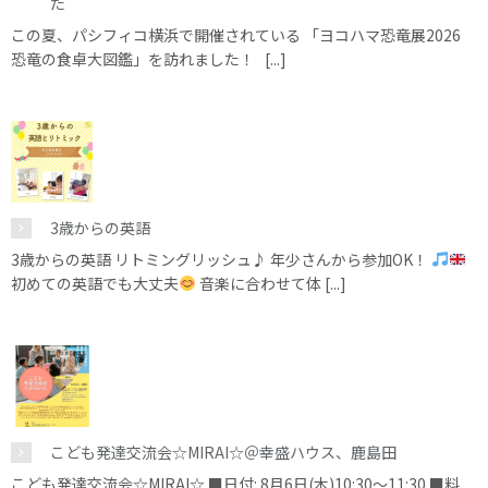
た
この夏、パシフィコ横浜で開催されている 「ヨコハマ恐竜展2026
恐竜の食卓大図鑑」を訪れました！ [...]
3歳からの英語
3歳からの英語 リトミングリッシュ♪ 年少さんから参加OK！
初めての英語でも大丈夫
音楽に合わせて体 [...]
こども発達交流会☆MIRAI☆＠幸盛ハウス、鹿島田
こども発達交流会☆MIRAI☆ ■日付: 8月6日(木)10:30～11:30 ■料