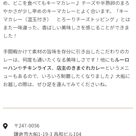
め、どこを食べてもキーマカレー♪ チーズや半熟卵のまろ
やかさが少し辛めのキーマカレーとよく合います。「キー
マカレー（温玉付き） とろーりチーズトッピング 」とは
また一味違った、香ばしい美味しさを感じることができま
した！
手間暇かけて素材の旨味を存分に引き出したこだわりのカ
レーは、何度も通いたくなる美味しさです！他にも
ルーロ
ーハン
や
チキンライス
、
店主のきまぐれカレー
というメニ
ューもあるので、いろいろ制覇したくなりました♪ 大船に
お越しの際は、ぜひ足を運んでみてくださいね。
〒247-0056
鎌倉市大船1-19-3 昌和ビル104