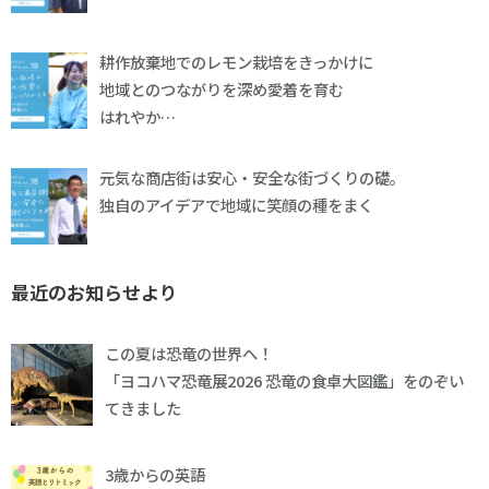
耕作放棄地でのレモン栽培をきっかけに
地域とのつながりを深め愛着を育む
はれやか…
元気な商店街は安心・安全な街づくりの礎。
独自のアイデアで地域に笑顔の種をまく
最近のお知らせより
この夏は恐竜の世界へ！
「ヨコハマ恐竜展2026 恐竜の食卓大図鑑」をのぞい
てきました
3歳からの英語