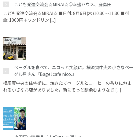
こども発達交流会☆MIRAI☆＠幸盛ハウス、鹿島田
こども発達交流会☆MIRAI☆ ■日付: 8月6日(木)10:30～11:30 ■料
金: 1000円＋ワンドリン [...]
ベーグルを食べて、ニコっと笑顔に。横須賀中央の小さなベー
グル屋さん『Bagel cafe nico.』
横須賀中央の住宅街に、焼きたてベーグルとコーヒーの香りに包ま
れる小さなお店がありました。街にそっと馴染むようなお [...]
小田原の特産品「十郎梅」を通して