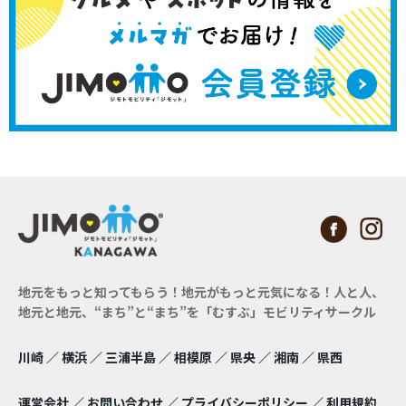
地元をもっと知ってもらう！地元がもっと元気になる！
人と人、
地元と地元、“まち”と“まち”を「むすぶ」モビリティサークル
川崎
／
横浜
／
三浦半島
／
相模原
／
県央
／
湘南
／
県西
運営会社
／
お問い合わせ
／
プライバシーポリシー
／
利用規約