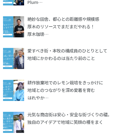
Plum…
絶妙な田舎、都心との距離感や規模感
厚木のリソースでまだまだやれる！
厚木珈琲…
愛すべき街・本牧の構成員のひとりとして
地域にかかわるのは当たり前のこと
耕作放棄地でのレモン栽培をきっかけに
地域とのつながりを深め愛着を育む
はれやか…
元気な商店街は安心・安全な街づくりの礎。
独自のアイデアで地域に笑顔の種をまく