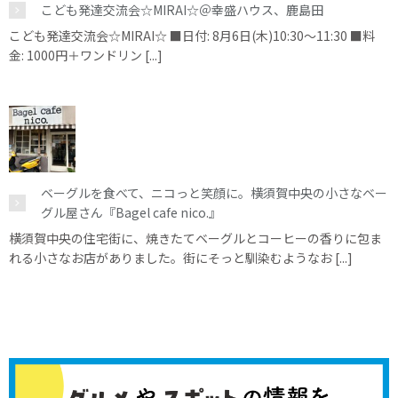
こども発達交流会☆MIRAI☆＠幸盛ハウス、鹿島田
こども発達交流会☆MIRAI☆ ■日付: 8月6日(木)10:30～11:30 ■料
金: 1000円＋ワンドリン [...]
ベーグルを食べて、ニコっと笑顔に。横須賀中央の小さなベー
グル屋さん『Bagel cafe nico.』
横須賀中央の住宅街に、焼きたてベーグルとコーヒーの香りに包ま
れる小さなお店がありました。街にそっと馴染むようなお [...]