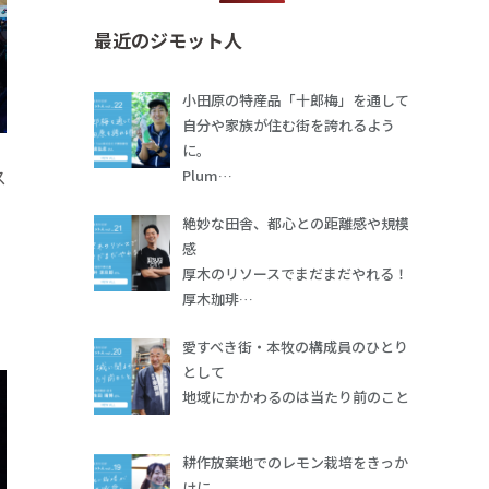
最近のジモット人
小田原の特産品「十郎梅」を通して
自分や家族が住む街を誇れるよう
に。
ス
Plum…
絶妙な田舎、都心との距離感や規模
感
厚木のリソースでまだまだやれる！
厚木珈琲…
愛すべき街・本牧の構成員のひとり
として
地域にかかわるのは当たり前のこと
耕作放棄地でのレモン栽培をきっか
けに