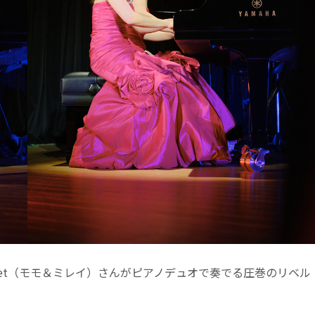
llet（モモ＆ミレイ）さんがピアノデュオで奏でる圧巻のリベル