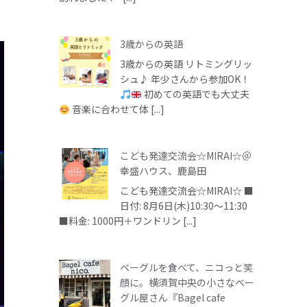
3歳からの英語
3歳からの英語 リトミングリッ
シュ♪ 年少さんから参加OK！
初めての英語でも大丈夫
音楽に合わせて体 [...]
こども発達交流会☆MIRAI☆＠
幸盛ハウス、鹿島田
こども発達交流会☆MIRAI☆ ■
日付: 8月6日(木)10:30～11:30
■料金: 1000円＋ワンドリン [...]
ベーグルを食べて、ニコっと笑
顔に。横須賀中央の小さなベー
グル屋さん『Bagel cafe