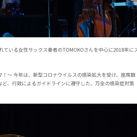
躍されている女性サックス奏者のTOMOKOさんを中心に2018年に
マ！～ 今年は、新型コロナウイルスの感染拡大を受け、座席数
など、行政によるガイドラインに遵守した、万全の感染症対策