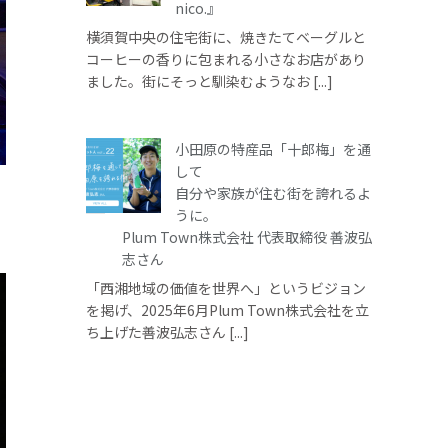
nico.』
横須賀中央の住宅街に、焼きたてベーグルと
コーヒーの香りに包まれる小さなお店があり
ました。街にそっと馴染むようなお [...]
小田原の特産品「十郎梅」を通
して
自分や家族が住む街を誇れるよ
うに。
Plum Town株式会社 代表取締役 善波弘
志さん
「西湘地域の価値を世界へ」というビジョン
を掲げ、2025年6月Plum Town株式会社を立
ち上げた善波弘志さん [...]