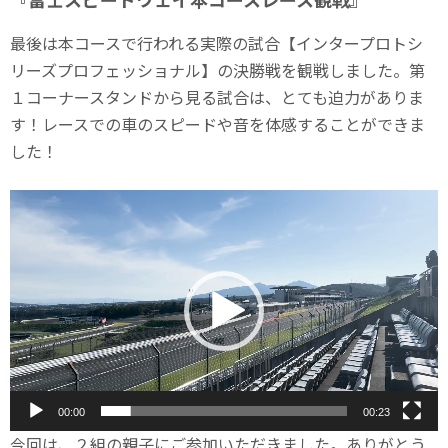
最後は本コースで行われる実際の試合【インタープロトシ
リーズプロフェッショナル】の決勝戦を観戦しました。第
１コーナースタンドから見る試合は、とても迫力がありま
す！レースでの車のスピードや音を体感することができま
した！
動
画
プ
レ
ー
ヤ
ー
00:00
00:23
今回は、２組の親子にご参加いただきました。ありがとう