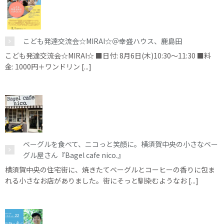
こども発達交流会☆MIRAI☆＠幸盛ハウス、鹿島田
こども発達交流会☆MIRAI☆ ■日付: 8月6日(木)10:30～11:30 ■料
金: 1000円＋ワンドリン [...]
ベーグルを食べて、ニコっと笑顔に。横須賀中央の小さなベー
グル屋さん『Bagel cafe nico.』
横須賀中央の住宅街に、焼きたてベーグルとコーヒーの香りに包ま
れる小さなお店がありました。街にそっと馴染むようなお [...]