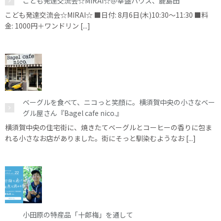
こども発達交流会☆MIRAI☆＠幸盛ハウス、鹿島田
こども発達交流会☆MIRAI☆ ■日付: 8月6日(木)10:30～11:30 ■料
金: 1000円＋ワンドリン [...]
ベーグルを食べて、ニコっと笑顔に。横須賀中央の小さなベー
グル屋さん『Bagel cafe nico.』
横須賀中央の住宅街に、焼きたてベーグルとコーヒーの香りに包ま
れる小さなお店がありました。街にそっと馴染むようなお [...]
小田原の特産品「十郎梅」を通して