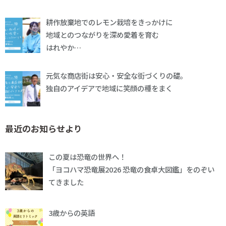
耕作放棄地でのレモン栽培をきっかけに
地域とのつながりを深め愛着を育む
はれやか…
元気な商店街は安心・安全な街づくりの礎。
独自のアイデアで地域に笑顔の種をまく
最近のお知らせより
この夏は恐竜の世界へ！
「ヨコハマ恐竜展2026 恐竜の食卓大図鑑」をのぞい
てきました
3歳からの英語