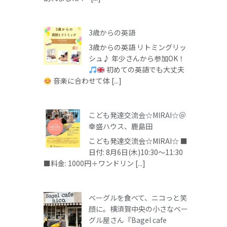
3歳からの英語
3歳からの英語 リトミングリッ
シュ♪ 年少さんから参加OK！
初めての英語でも大丈夫
音楽に合わせて体 [...]
こども発達交流会☆MIRAI☆＠
幸盛ハウス、鹿島田
こども発達交流会☆MIRAI☆ ■
日付: 8月6日(木)10:30～11:30
■料金: 1000円＋ワンドリン [...]
ベーグルを食べて、ニコっと笑
顔に。横須賀中央の小さなベー
グル屋さん『Bagel cafe