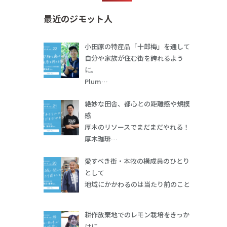
最近のジモット人
小田原の特産品「十郎梅」を通して
自分や家族が住む街を誇れるよう
に。
Plum…
絶妙な田舎、都心との距離感や規模
感
厚木のリソースでまだまだやれる！
厚木珈琲…
愛すべき街・本牧の構成員のひとり
として
地域にかかわるのは当たり前のこと
耕作放棄地でのレモン栽培をきっか
けに