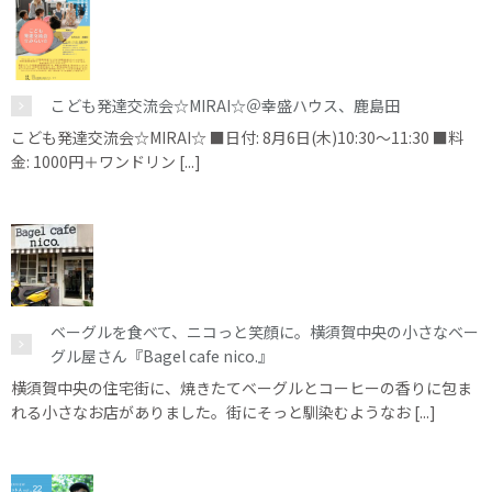
こども発達交流会☆MIRAI☆＠幸盛ハウス、鹿島田
こども発達交流会☆MIRAI☆ ■日付: 8月6日(木)10:30～11:30 ■料
金: 1000円＋ワンドリン [...]
ベーグルを食べて、ニコっと笑顔に。横須賀中央の小さなベー
グル屋さん『Bagel cafe nico.』
横須賀中央の住宅街に、焼きたてベーグルとコーヒーの香りに包ま
れる小さなお店がありました。街にそっと馴染むようなお [...]