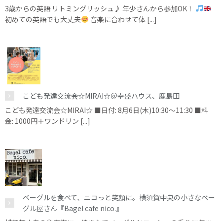
3歳からの英語 リトミングリッシュ♪ 年少さんから参加OK！
初めての英語でも大丈夫
音楽に合わせて体 [...]
こども発達交流会☆MIRAI☆＠幸盛ハウス、鹿島田
こども発達交流会☆MIRAI☆ ■日付: 8月6日(木)10:30～11:30 ■料
金: 1000円＋ワンドリン [...]
ベーグルを食べて、ニコっと笑顔に。横須賀中央の小さなベー
グル屋さん『Bagel cafe nico.』