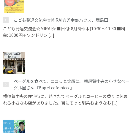
こども発達交流会☆MIRAI☆＠幸盛ハウス、鹿島田
こども発達交流会☆MIRAI☆ ■日付: 8月6日(木)10:30～11:30 ■料
金: 1000円＋ワンドリン [...]
ベーグルを食べて、ニコっと笑顔に。横須賀中央の小さなベー
グル屋さん『Bagel cafe nico.』
横須賀中央の住宅街に、焼きたてベーグルとコーヒーの香りに包ま
れる小さなお店がありました。街にそっと馴染むようなお [...]