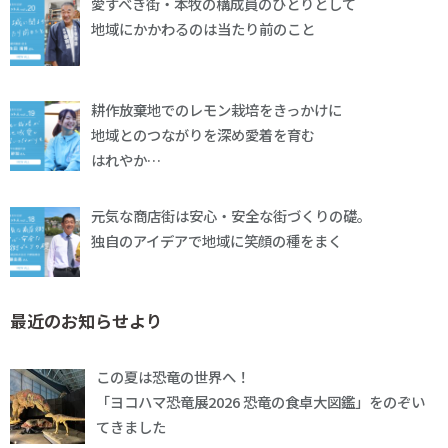
愛すべき街・本牧の構成員のひとりとして
地域にかかわるのは当たり前のこと
耕作放棄地でのレモン栽培をきっかけに
地域とのつながりを深め愛着を育む
はれやか…
元気な商店街は安心・安全な街づくりの礎。
独自のアイデアで地域に笑顔の種をまく
最近のお知らせより
この夏は恐竜の世界へ！
「ヨコハマ恐竜展2026 恐竜の食卓大図鑑」をのぞい
てきました