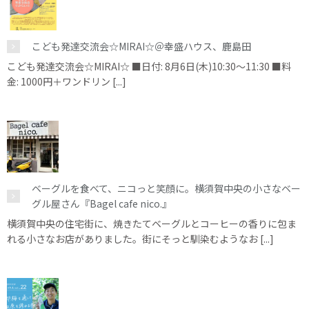
こども発達交流会☆MIRAI☆＠幸盛ハウス、鹿島田
こども発達交流会☆MIRAI☆ ■日付: 8月6日(木)10:30～11:30 ■料
金: 1000円＋ワンドリン [...]
ベーグルを食べて、ニコっと笑顔に。横須賀中央の小さなベー
グル屋さん『Bagel cafe nico.』
横須賀中央の住宅街に、焼きたてベーグルとコーヒーの香りに包ま
れる小さなお店がありました。街にそっと馴染むようなお [...]