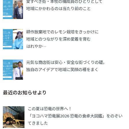
愛すべき街・本牧の構成員のひとりとして
地域にかかわるのは当たり前のこと
耕作放棄地でのレモン栽培をきっかけに
地域とのつながりを深め愛着を育む
はれやか…
元気な商店街は安心・安全な街づくりの礎。
独自のアイデアで地域に笑顔の種をまく
最近のお知らせより
この夏は恐竜の世界へ！
「ヨコハマ恐竜展2026 恐竜の食卓大図鑑」をのぞい
てきました