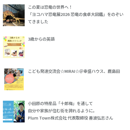
この夏は恐竜の世界へ！
「ヨコハマ恐竜展2026 恐竜の食卓大図鑑」をのぞい
てきました
3歳からの英語
こども発達交流会☆MIRAI☆＠幸盛ハウス、鹿島田
小田原の特産品「十郎梅」を通して
自分や家族が住む街を誇れるように。
Plum Town株式会社 代表取締役 善波弘志さん