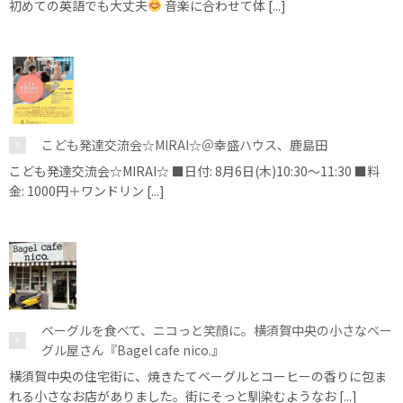
初めての英語でも大丈夫
音楽に合わせて体 [...]
こども発達交流会☆MIRAI☆＠幸盛ハウス、鹿島田
こども発達交流会☆MIRAI☆ ■日付: 8月6日(木)10:30～11:30 ■料
金: 1000円＋ワンドリン [...]
ベーグルを食べて、ニコっと笑顔に。横須賀中央の小さなベー
グル屋さん『Bagel cafe nico.』
横須賀中央の住宅街に、焼きたてベーグルとコーヒーの香りに包ま
れる小さなお店がありました。街にそっと馴染むようなお [...]