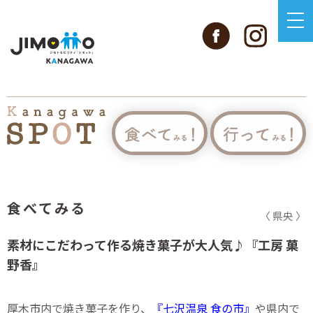
食べてみる
〈 県央 〉
素材にこだわって作る焼き菓子が大人気♪『工房 菓
野香』
厚木市内で焼き菓子を作り、
『七沢温泉 食の市』
や県内で