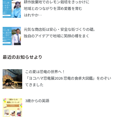
耕作放棄地でのレモン栽培をきっかけに
地域とのつながりを深め愛着を育む
はれやか…
元気な商店街は安心・安全な街づくりの礎。
独自のアイデアで地域に笑顔の種をまく
最近のお知らせより
この夏は恐竜の世界へ！
「ヨコハマ恐竜展2026 恐竜の食卓大図鑑」をのぞい
てきました
3歳からの英語