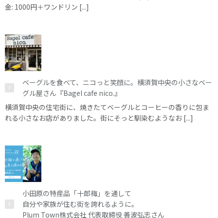
金: 1000円＋ワンドリン [...]
ベーグルを食べて、ニコっと笑顔に。横須賀中央の小さなベー
グル屋さん『Bagel cafe nico.』
横須賀中央の住宅街に、焼きたてベーグルとコーヒーの香りに包ま
れる小さなお店がありました。街にそっと馴染むようなお [...]
小田原の特産品「十郎梅」を通して
自分や家族が住む街を誇れるように。
Plum Town株式会社 代表取締役 善波弘志さん