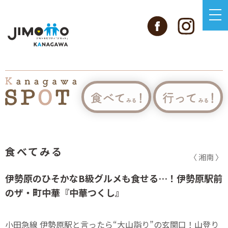
食べてみる
〈 湘南 〉
伊勢原のひそかなB級グルメも食せる…！伊勢原駅前
のザ・町中華『中華つくし』
小田急線 伊勢原駅と言ったら“大山詣り”の玄関口！山登り