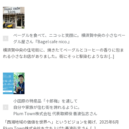
ベーグルを食べて、ニコっと笑顔に。横須賀中央の小さなベー
グル屋さん『Bagel cafe nico.』
横須賀中央の住宅街に、焼きたてベーグルとコーヒーの香りに包ま
れる小さなお店がありました。街にそっと馴染むようなお [...]
小田原の特産品「十郎梅」を通して
自分や家族が住む街を誇れるように。
Plum Town株式会社 代表取締役 善波弘志さん
「西湘地域の価値を世界へ」というビジョンを掲げ、2025年6月
Plum Town株式会社を立ち上げた善波弘志さん [...]