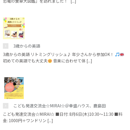
恐竜の食卓大図鑑」を訪れました！ [...]
3歳からの英語
3歳からの英語 リトミングリッシュ♪ 年少さんから参加OK！
初めての英語でも大丈夫
音楽に合わせて体 [...]
こども発達交流会☆MIRAI☆＠幸盛ハウス、鹿島田
こども発達交流会☆MIRAI☆ ■日付: 8月6日(木)10:30～11:30 ■料
金: 1000円＋ワンドリン [...]