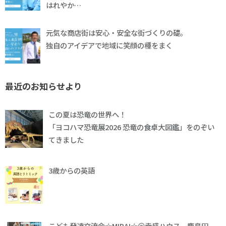
はれやか…
元気な商店街は安心・安全な街づくりの礎。
独自のアイデアで地域に笑顔の種をまく
最近のお知らせより
この夏は恐竜の世界へ！
「ヨコハマ恐竜展2026 恐竜の食卓大図鑑」をのぞい
てきました
3歳からの英語
こども発達交流会☆MIRAI☆＠幸盛ハウス、鹿島田