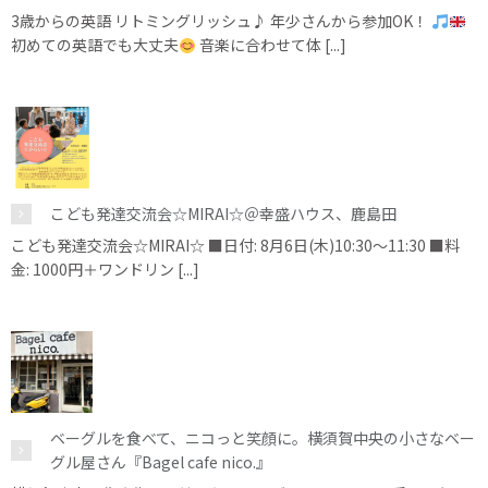
3歳からの英語 リトミングリッシュ♪ 年少さんから参加OK！
初めての英語でも大丈夫
音楽に合わせて体 [...]
こども発達交流会☆MIRAI☆＠幸盛ハウス、鹿島田
こども発達交流会☆MIRAI☆ ■日付: 8月6日(木)10:30～11:30 ■料
金: 1000円＋ワンドリン [...]
ベーグルを食べて、ニコっと笑顔に。横須賀中央の小さなベー
グル屋さん『Bagel cafe nico.』