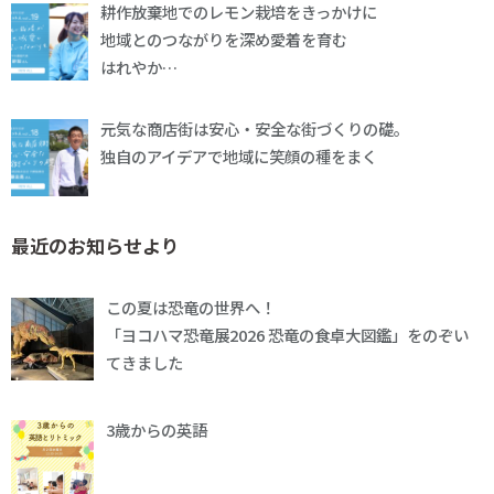
耕作放棄地でのレモン栽培をきっかけに
地域とのつながりを深め愛着を育む
はれやか…
元気な商店街は安心・安全な街づくりの礎。
独自のアイデアで地域に笑顔の種をまく
最近のお知らせより
この夏は恐竜の世界へ！
「ヨコハマ恐竜展2026 恐竜の食卓大図鑑」をのぞい
てきました
3歳からの英語