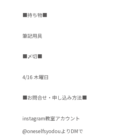
■持ち物■
筆記用具
■〆切■
4/16 木曜日
■お問合せ・申し込み方法■
instagram教室アカウント
@oneselfsyodouよりDMで