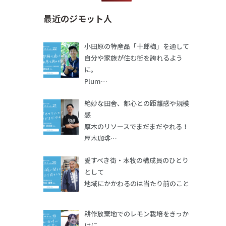
最近のジモット人
小田原の特産品「十郎梅」を通して
自分や家族が住む街を誇れるよう
に。
Plum…
絶妙な田舎、都心との距離感や規模
感
厚木のリソースでまだまだやれる！
厚木珈琲…
愛すべき街・本牧の構成員のひとり
として
地域にかかわるのは当たり前のこと
耕作放棄地でのレモン栽培をきっか
けに