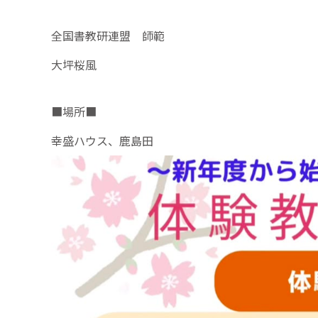
全国書教研連盟 師範
大坪桜風
■場所■
幸盛ハウス、鹿島田