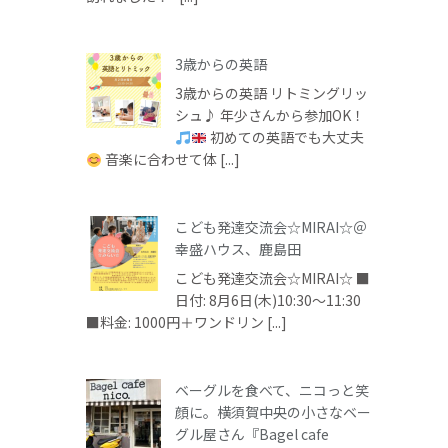
3歳からの英語
3歳からの英語 リトミングリッ
シュ♪ 年少さんから参加OK！
初めての英語でも大丈夫
音楽に合わせて体 [...]
こども発達交流会☆MIRAI☆＠
幸盛ハウス、鹿島田
こども発達交流会☆MIRAI☆ ■
日付: 8月6日(木)10:30～11:30
■料金: 1000円＋ワンドリン [...]
ベーグルを食べて、ニコっと笑
顔に。横須賀中央の小さなベー
グル屋さん『Bagel cafe