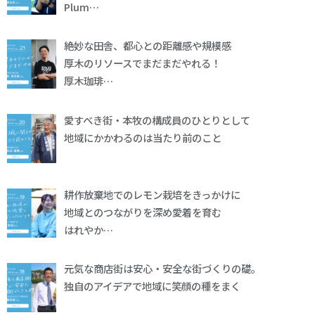
Plum…
絶妙な田舎、都心との距離感や規模感
厚木のリソースでまだまだやれる！
厚木珈琲…
愛すべき街・本牧の構成員のひとりとして
地域にかかわるのは当たり前のこと
耕作放棄地でのレモン栽培をきっかけに
地域とのつながりを深め愛着を育む
はれやか…
元気な商店街は安心・安全な街づくりの礎。
独自のアイデアで地域に笑顔の種をまく