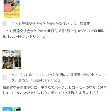
こども発達交流会☆MIRAI☆＠幸盛ハウス、鹿島田
こども発達交流会☆MIRAI☆ ■日付: 8月6日(木)10:30～11:30 ■料
金: 1000円＋ワンドリン [...]
ベーグルを食べて、ニコっと笑顔に。横須賀中央の小さなベー
グル屋さん『Bagel cafe nico.』
横須賀中央の住宅街に、焼きたてベーグルとコーヒーの香りに包ま
れる小さなお店がありました。街にそっと馴染むようなお [...]