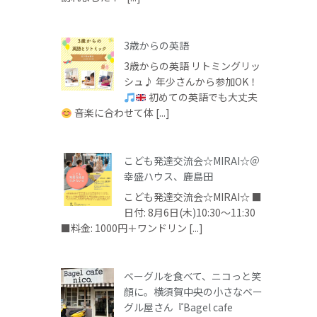
3歳からの英語
3歳からの英語 リトミングリッ
シュ♪ 年少さんから参加OK！
初めての英語でも大丈夫
音楽に合わせて体 [...]
こども発達交流会☆MIRAI☆＠
幸盛ハウス、鹿島田
こども発達交流会☆MIRAI☆ ■
日付: 8月6日(木)10:30～11:30
■料金: 1000円＋ワンドリン [...]
ベーグルを食べて、ニコっと笑
顔に。横須賀中央の小さなベー
グル屋さん『Bagel cafe