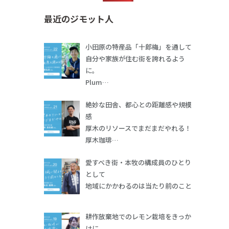
最近のジモット人
小田原の特産品「十郎梅」を通して
自分や家族が住む街を誇れるよう
に。
Plum…
絶妙な田舎、都心との距離感や規模
感
厚木のリソースでまだまだやれる！
厚木珈琲…
愛すべき街・本牧の構成員のひとり
として
地域にかかわるのは当たり前のこと
耕作放棄地でのレモン栽培をきっか
けに