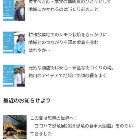
愛すべき街・本牧の構成員のひとりとして
地域にかかわるのは当たり前のこと
耕作放棄地でのレモン栽培をきっかけに
地域とのつながりを深め愛着を育む
はれやか…
元気な商店街は安心・安全な街づくりの礎。
独自のアイデアで地域に笑顔の種をまく
最近のお知らせより
この夏は恐竜の世界へ！
「ヨコハマ恐竜展2026 恐竜の食卓大図鑑」をのぞい
てきました