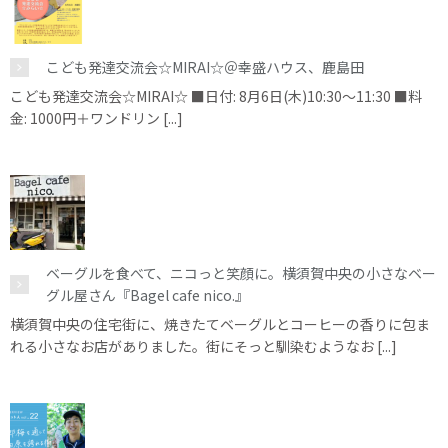
こども発達交流会☆MIRAI☆＠幸盛ハウス、鹿島田
こども発達交流会☆MIRAI☆ ■日付: 8月6日(木)10:30～11:30 ■料
金: 1000円＋ワンドリン [...]
ベーグルを食べて、ニコっと笑顔に。横須賀中央の小さなベー
グル屋さん『Bagel cafe nico.』
横須賀中央の住宅街に、焼きたてベーグルとコーヒーの香りに包ま
れる小さなお店がありました。街にそっと馴染むようなお [...]