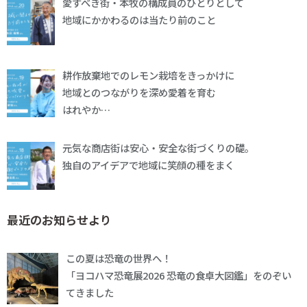
愛すべき街・本牧の構成員のひとりとして
地域にかかわるのは当たり前のこと
耕作放棄地でのレモン栽培をきっかけに
地域とのつながりを深め愛着を育む
はれやか…
元気な商店街は安心・安全な街づくりの礎。
独自のアイデアで地域に笑顔の種をまく
最近のお知らせより
この夏は恐竜の世界へ！
「ヨコハマ恐竜展2026 恐竜の食卓大図鑑」をのぞい
てきました