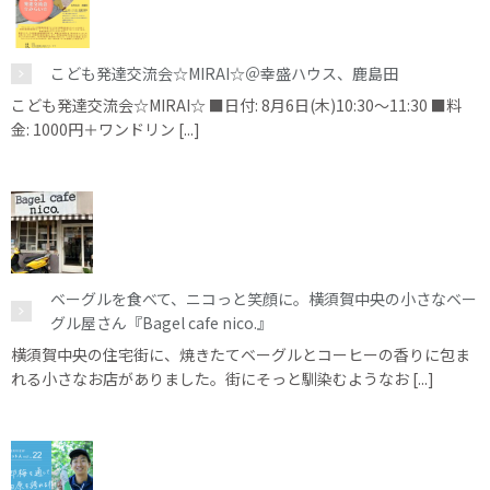
こども発達交流会☆MIRAI☆＠幸盛ハウス、鹿島田
こども発達交流会☆MIRAI☆ ■日付: 8月6日(木)10:30～11:30 ■料
金: 1000円＋ワンドリン [...]
ベーグルを食べて、ニコっと笑顔に。横須賀中央の小さなベー
グル屋さん『Bagel cafe nico.』
横須賀中央の住宅街に、焼きたてベーグルとコーヒーの香りに包ま
れる小さなお店がありました。街にそっと馴染むようなお [...]