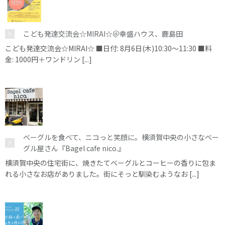
こども発達交流会☆MIRAI☆＠幸盛ハウス、鹿島田
こども発達交流会☆MIRAI☆ ■日付: 8月6日(木)10:30～11:30 ■料
金: 1000円＋ワンドリン [...]
ベーグルを食べて、ニコっと笑顔に。横須賀中央の小さなベー
グル屋さん『Bagel cafe nico.』
横須賀中央の住宅街に、焼きたてベーグルとコーヒーの香りに包ま
れる小さなお店がありました。街にそっと馴染むようなお [...]