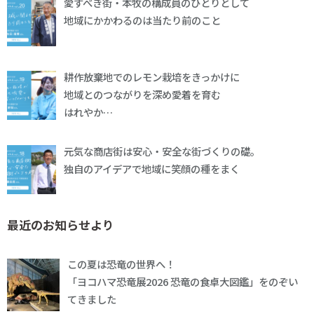
愛すべき街・本牧の構成員のひとりとして
地域にかかわるのは当たり前のこと
耕作放棄地でのレモン栽培をきっかけに
地域とのつながりを深め愛着を育む
はれやか…
元気な商店街は安心・安全な街づくりの礎。
独自のアイデアで地域に笑顔の種をまく
最近のお知らせより
この夏は恐竜の世界へ！
「ヨコハマ恐竜展2026 恐竜の食卓大図鑑」をのぞい
てきました