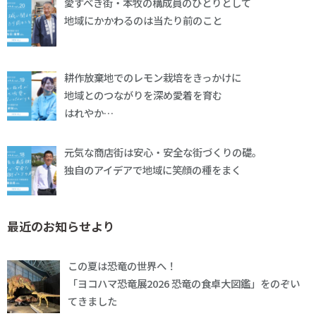
愛すべき街・本牧の構成員のひとりとして
地域にかかわるのは当たり前のこと
耕作放棄地でのレモン栽培をきっかけに
地域とのつながりを深め愛着を育む
はれやか…
元気な商店街は安心・安全な街づくりの礎。
独自のアイデアで地域に笑顔の種をまく
最近のお知らせより
この夏は恐竜の世界へ！
「ヨコハマ恐竜展2026 恐竜の食卓大図鑑」をのぞい
てきました