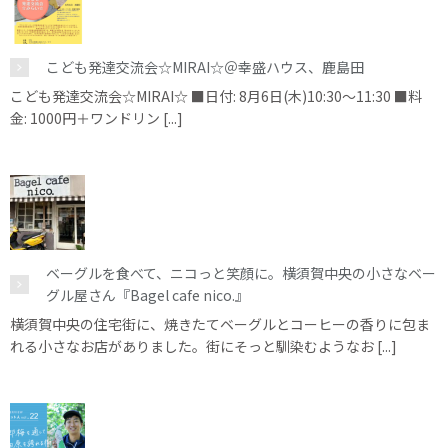
こども発達交流会☆MIRAI☆＠幸盛ハウス、鹿島田
こども発達交流会☆MIRAI☆ ■日付: 8月6日(木)10:30～11:30 ■料
金: 1000円＋ワンドリン [...]
ベーグルを食べて、ニコっと笑顔に。横須賀中央の小さなベー
グル屋さん『Bagel cafe nico.』
横須賀中央の住宅街に、焼きたてベーグルとコーヒーの香りに包ま
れる小さなお店がありました。街にそっと馴染むようなお [...]