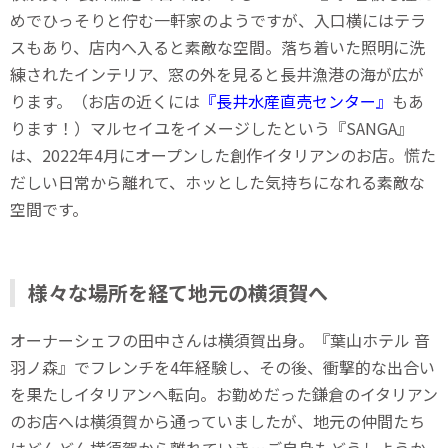
めでひっそりと佇む一軒家のようですが、入口横にはテラ
スもあり、店内へ入ると素敵な空間。落ち着いた照明に洗
練されたインテリア、窓の外を見ると長井漁港の海が広が
ります。（お店の近くには
『長井水産直売センター』
もあ
ります！）マルセイユをイメージしたという『SANGA』
は、2022年4月にオープンした創作イタリアンのお店。慌た
だしい日常から離れて、ホッとした気持ちになれる素敵な
空間です。
様々な場所を経て地元の横須賀へ
オーナーシェフの田中さんは横須賀出身。『葉山ホテル 音
羽ノ森』でフレンチを4年経験し、その後、衝撃的な出合い
を果たしイタリアンへ転向。お勤めだった鎌倉のイタリアン
のお店へは横須賀から通っていましたが、地元の仲間たち