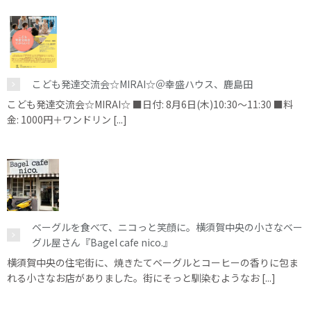
こども発達交流会☆MIRAI☆＠幸盛ハウス、鹿島田
こども発達交流会☆MIRAI☆ ■日付: 8月6日(木)10:30～11:30 ■料
金: 1000円＋ワンドリン [...]
ベーグルを食べて、ニコっと笑顔に。横須賀中央の小さなベー
グル屋さん『Bagel cafe nico.』
横須賀中央の住宅街に、焼きたてベーグルとコーヒーの香りに包ま
れる小さなお店がありました。街にそっと馴染むようなお [...]