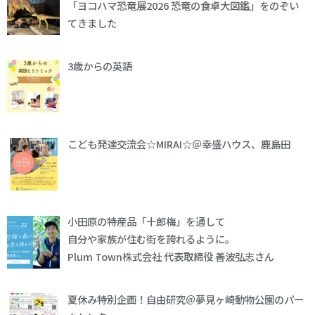
「ヨコハマ恐竜展2026 恐竜の食卓大図鑑」をのぞい
てきました
3歳からの英語
こども発達交流会☆MIRAI☆＠幸盛ハウス、鹿島田
小田原の特産品「十郎梅」を通して
自分や家族が住む街を誇れるように。
Plum Town株式会社 代表取締役 善波弘志さん
夏休み特別企画！自由研究＠夢見ヶ崎動物公園のパー