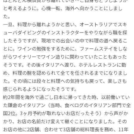
はどんどん横須賀から離れていき…ご自身もどうしようか
と考えるように。心機一転、海外へ向かうことにしまし
た。
一旦、料理から離れようかと思い、オーストラリアでスキ
ューバダイビングのインストラクターをやりながら職を探
したそうですが、現地での出会いの中で料理の道へ戻るこ
とに。ワインの勉強をするために、ファームステイをしな
がらワイナリーでワイン造りに関わっていたこともあった
そうです。その後イタリアへ渡り、ホテルレストランに勤
め、料理の腕を認められて全てを任されるまでになりまし
た。その頃には段々と料理への気持ちも戻って、楽しさも
感じられるようになったそうです。
約2年間を海外で過ごし日本に帰ってきた時、以前働いてい
た鎌倉のイタリアン（当時、食べログのイタリアン部門で全
国2位。3ヶ月予約が取れないお店だったそう）から声がか
かり、お店の名前だけ変えて継ぐことになりました。その
お店の他に2店舗、合わせて3店舗の総料理長を務め、11年